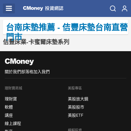
台南床墊推薦 - 佶豐床墊台南直營
門市
佶豐床業-卡蜜爾床墊系列
關於我們
部落格
加入我們
理財寶商城
美股專區
理財寶
美股放大鏡
軟體
美股股市
講座
美股ETF
線上課程
模擬投資