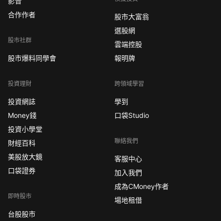
影音
合作作者
股市大富翁
選股網
股市社群
雲端控股
股市爆料同學會
報明牌
投資理財
跨領域學習
投資網誌
學到
Money錢
口袋Studio
投資小學堂
聯絡我們
財經百科
美股放大鏡
客服中心
口袋證券
加入我們
成為CMoney作者
即時股市
場地租借
台股股市