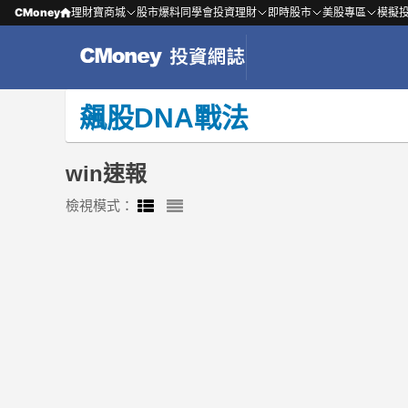
CMoney
理財寶商城
股市爆料同學會
投資理財
即時股市
美股專區
模擬
飆股DNA戰法
win速報
檢視模式：