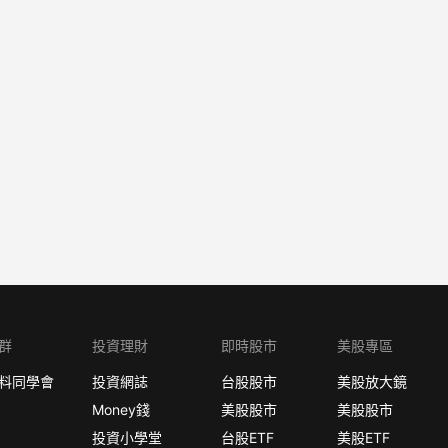
群
投資理財
即時股市
美股專區
料同學會
投資網誌
台股股市
美股放大鏡
Money錢
美股股市
美股股市
投資小學堂
台股ETF
美股ETF