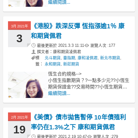
源（2030）等16檔鋼鐵股亮燈漲停，類
繼續閱讀...
股指數漲幅超過3.8%。
由於航運人氣股的長榮（2603）及陽明
（2609）遭到「禁閉」，影響投資人沖
《港股》跌深反彈 恆指漲逾1％ 康
3月 2021年
銷意願，資金轉入鋼鐵類股，尤其是不
銹鋼族群成為近
3
和期貨佩君
最後更新於
2021.3.3 11:11
瀏覽人次 :
177
撰文者：康和期貨凌佩君
標
北斗期貨
,
臺指期
,
康和凌佩君
,
新北市期貨
,
籤：
永和期貨
,
新莊期貨
恆生合約規格-->
小恆生指數期貨？?一點多少元??小恆生
期貨保證金??交易時間??小恆生期貨手
續費??
繼續閱讀...
-----------------------------------------
不畏隔夜美股由科技股帶頭下挫，周三
香港股市跌深反彈，恆生指數開高走
《美債》債市拋售暫停 10年債殖利
高，早盤開漲0.53
2月 2021年
19
率仍在1.3%之下 康和期貨佩君
最後更新於
2021.2.19 10:47
瀏覽人次 :
279