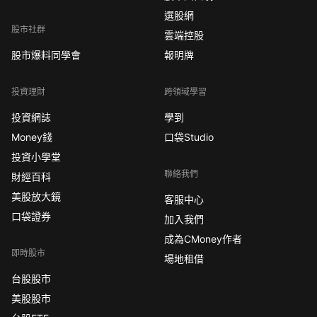
選股網
股市社群
雲端控股
股市爆料同學會
報明牌
投資理財
跨領域學習
投資網誌
學到
Money錢
口袋Studio
投資小學堂
聯絡我們
財經百科
美股放大鏡
客服中心
口袋證券
加入我們
成為CMoney作者
即時股市
場地租借
台股股市
美股股市