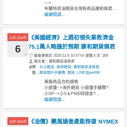
--->
布蘭特原油期貨台灣新商品康和佩君介
紹
繼續閱讀...
--->
原油期貨、輕原油CL、小輕原油QM保
證金多少??輕原油期貨手續費??輕原油
《美國經濟》上週初領失業救濟金
交易時間??
11月 2020年
--------------------------------------------
6
75.1萬人略遜於預期 康和期貨佩君
最後更新於
2020.11.6 10:57
瀏覽人次 :
260
撰文者：康和期貨凌佩君
標
北斗期貨
,
員林期貨
,
康和期貨凌佩君
,
籤：
期貨開戶手續費
,
期貨
,
LINE加pei098
美盤商品合約規格
小道瓊-->海外期貨 小道瓊手續費?
小SP-->小S＆P500保證金?
小那斯達克-->海外期貨 小那斯達克指數
繼續閱讀...
期貨?
還有微型指數商品喔
微型道瓊
《油價》颶風過後產能恢復 NYMEX
10月 2020年