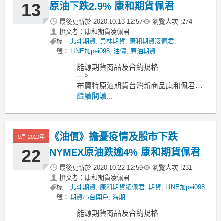
13
原油下跌2.9% 康和期貨佩君
最後更新於
2020.10.13 12:57
瀏覽人次 :
274
撰文者：康和期貨凌佩君
標
北斗期貨
,
員林期貨
,
康和期貨凌佩君
,
籤：
LINE加pei098
,
油價
,
原油期貨
能源期貨商品及合約規格
--->
布蘭特原油期貨台灣新商品康和佩君介
紹
繼續閱讀...
--->
原油期貨、輕原油CL、小輕原油QM保
證金多少??輕原油期貨手續費??輕原油
《油價》擔憂疫情及股市下跌
交易時間??
9月 2020年
--------------------------------------------
22
NYMEX原油跌逾4% 康和期貨佩君
最後更新於
2020.10.22 12:59
瀏覽人次 :
231
撰文者：康和期貨凌佩君
標
北斗期貨
,
康和期貨凌佩君
,
期貨
,
LINE加pei098
,
籤：
期貨小台開戶
,
海期
能源期貨商品及合約規格