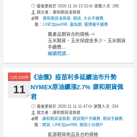
最後更新於
2020.11.16 13:22
瀏覽人次 :
285
撰文者：康和期貨凌佩君
標
康和期貨凌佩君
,
期貨
,
大台手續費
,
籤：
LINE加pei098
,
臺指期
,
選擇權手續費
農產品期貨合約規格-->
玉米期貨、玉米保證金多少、玉米期貨
手續費
小麥期貨、小麥保證金多少、小麥期貨
繼續閱讀...
手續費
黃豆期貨、黃豆保證金多少、黃豆期貨
手續費
《油價》疫苗利多延續油市升勢
11月 2020年
-------------------------------------------------
MoneyD
11
NYMEX原油續漲2.7% 康和期貨佩
君
最後更新於
2020.11.11 11:47
瀏覽人次 :
324
撰文者：康和期貨凌佩君
標
康和期貨凌佩君
,
期貨開戶手續費
,
期貨手續費
,
籤：
期貨
,
LINE加pei098
,
期貨小台開戶
能源期貨商品及合約規格