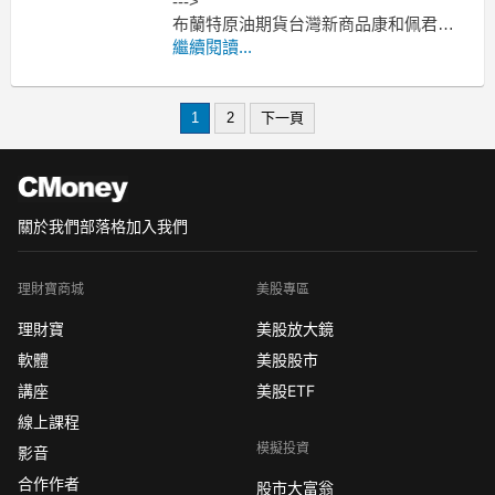
--->
布蘭特原油期貨台灣新商品康和佩君介
紹
繼續閱讀...
--->
原油期貨、輕原油CL、小輕原油QM保
證金多少??輕原油期貨手續費??輕原油
1
2
下一頁
交易時間??
--------------------------------------------
關於我們
部落格
加入我們
理財寶商城
美股專區
理財寶
美股放大鏡
軟體
美股股市
講座
美股ETF
線上課程
模擬投資
影音
合作作者
股市大富翁