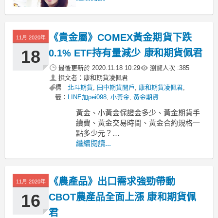
供給不足，激勵LME期錫漲逾6年高點；
因倫敦金屬交易所(LME)錫庫存下滑，並
接近紀錄低位，引發市場擔憂供給不
《貴金屬》COMEX黃金期貨下跌
足，進
11月 2020年
18
0.1% ETF持有量減少 康和期貨佩君
最後更新於
2020.11.18 10:29
瀏覽人次 :
385
撰文者：康和期貨凌佩君
標
北斗期貨
,
田中期貨開戶
,
康和期貨凌佩君
,
籤：
LINE加pei098
,
小黃金
,
黃金期貨
黃金、小黃金保證金多少、黃金期貨手
續費、黃金交易時間、黃金合約規格一
點多少元？
-----------------------------------------------------
繼續閱讀...
------
MoneyDJ新聞 2020-11-18 07:29:25 記者
黃文章 報導
《農產品》出口需求強勁帶動
紐
11月 2020年
16
CBOT農產品全面上漲 康和期貨佩
君