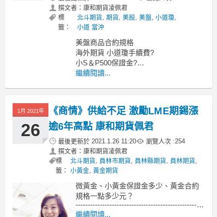
撰文者：康和期貨凌佩君
標
北斗期貨
,
期貨
,
美股
,
美盤
,
小道瓊
,
籤：
小道 當沖
美盤商品合約規格
海外期貨 小道瓊手續費?
小S＆P500保證金?
海外期貨 小那斯達克指數期貨?
繼續閱讀...
還有微型指數商品喔
微型道瓊
《商情》供給不足 激勵LME期錫漲
1月 2021年
26
逾6年高點 康和期貨佩君
最後更新於
2021.1.26 11:20
瀏覽人次 :
254
撰文者：康和期貨凌佩君
標
北斗期貨
,
員林市期貨
,
員林縣期貨
,
員林期貨
,
籤：
小黃金
,
黃金期貨
微黃金、小黃金保證金多少、黃金合約
規格一點多少元？
-----------------------------------------------------
------
繼續閱讀...