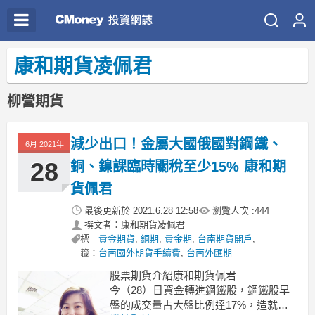
康和期貨凌佩君
柳營期貨
減少出口！金屬大國俄國對鋼鐵、
6月 2021年
28
銅、鎳課臨時關稅至少15% 康和期
貨佩君
最後更新於
2021.6.28 12:58
瀏覽人次 :
444
撰文者：康和期貨凌佩君
標
貴金期貨
,
銅期
,
貴金期
,
台南期貨開戶
,
籤：
台南國外期貨手續費
,
台南外匯期
股票期貨介紹康和期貨佩君
今（28）日資金轉進鋼鐵股，鋼鐵股早
盤的成交量占大盤比例達17%，造就彰