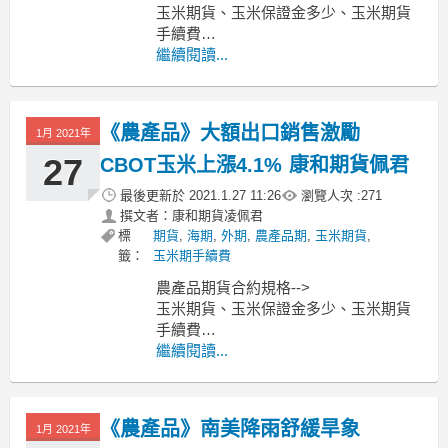
玉米期貨、玉米保證金多少、玉米期貨
手續費
小麥期貨、小麥保證金多少、小麥期貨
繼續閱讀...
手續費
黃豆期貨、黃豆保證金多少、黃豆期貨
手續費
《農產品》大額出口銷售激勵
1月 2021年
MoneyDJ新聞 2021-01-29 07:07:10 記者
黃文章 報導
27
CBOT玉米上漲4.1% 康和期貨佩君
芝加哥期貨交易所（CBOT）小麥
最後更新於
2021.1.27 11:26
瀏覽人次 :
271
撰文者：康和期貨凌佩君
標
期貨
,
海期
,
外期
,
農產品期
,
玉米期貨
,
籤：
玉米期手續費
農產品期貨合約規格-->
玉米期貨、玉米保證金多少、玉米期貨
手續費
小麥期貨、小麥保證金多少、小麥期貨
繼續閱讀...
手續費
黃豆期貨、黃豆保證金多少、黃豆期貨
手續費
《農產品》南美降雨舒緩旱象
1月 2021年
----------------------------------------------