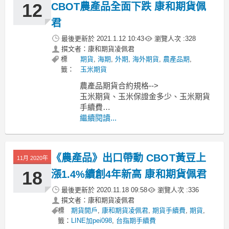
MoneyDJ新聞
12
CBOT農產品全面下跌 康和期貨佩
君
最後更新於
2021.1.12 10:43
瀏覽人次 :
328
撰文者：康和期貨凌佩君
標
期貨
,
海期
,
外期
,
海外期貨
,
農產品期
,
籤：
玉米期貨
農產品期貨合約規格-->
玉米期貨、玉米保證金多少、玉米期貨
手續費
小麥期貨、小麥保證金多少、小麥期貨
繼續閱讀...
手續費
黃豆期貨、黃豆保證金多少、黃豆期貨
手續費
《農產品》出口帶動 CBOT黃豆上
11月 2020年
----------------------------------------------
MoneyDJ新聞
18
漲1.4%續創4年新高 康和期貨佩君
最後更新於
2020.11.18 09:58
瀏覽人次 :
336
撰文者：康和期貨凌佩君
標
期貨開戶
,
康和期貨凌佩君
,
期貨手續費
,
期貨
,
籤：
LINE加pei098
,
台指期手續費