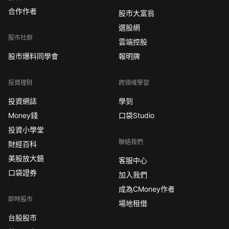
合作作者
股市大富翁
選股網
股市社群
雲端控股
股市爆料同學會
報明牌
投資理財
跨領域學習
投資網誌
學到
Money錢
口袋Studio
投資小學堂
聯絡我們
財經百科
美股放大鏡
客服中心
口袋證券
加入我們
成為CMoney作者
即時股市
場地租借
台股股市