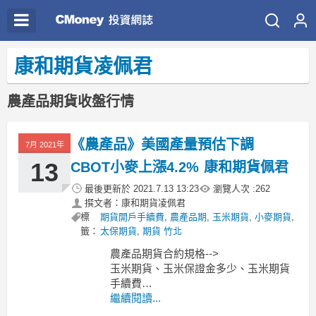
康和期貨凌佩君
農產品期貨收盤行情
《農產品》美國產量預估下調
7月 2021年
13
CBOT小麥上漲4.2% 康和期貨佩君
最後更新於
2021.7.13 13:23
瀏覽人次 :
262
撰文者：康和期貨凌佩君
標
期貨開戶手續費
,
農產品期
,
玉米期貨
,
小麥期貨
,
籤：
太保期貨
,
期貨 竹北
農產品期貨合約規格-->
玉米期貨、玉米保證金多少、玉米期貨
手續費
小麥期貨、小麥保證金多少、小麥期貨
繼續閱讀...
手續費