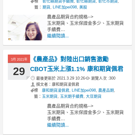
標
彰化縣期貨手續費
,
彰化縣期貨
,
彰化市期貨
,
籤：
期貨
,
LINE加pei098
,
美股
農產品期貨合約規格-->
玉米期貨、玉米保證金多少、玉米期貨
手續費
小麥期貨、小麥保證金多少、小麥期貨
繼續閱讀...
手續費
黃豆期貨、黃豆保證金多少、黃豆期貨
手續費
《農產品》對陸出口銷售激勵
3月 2021年
----------------------------------------------
料產棉量增，周一紐
29
CBOT玉米上漲1.1% 康和期貨佩君
最後更新於
2021.3.29 10:26
瀏覽人次 :
300
撰文者：康和期貨凌佩君
標
康和期貨凌佩君
,
LINE加pei098
,
農產品期
,
籤：
玉米期貨
,
玉米期手續費
,
大豆期貨
農產品期貨合約規格-->
玉米期貨、玉米保證金多少、玉米期貨
手續費
小麥期貨、小麥保證金多少、小麥期貨
繼續閱讀...
手續費