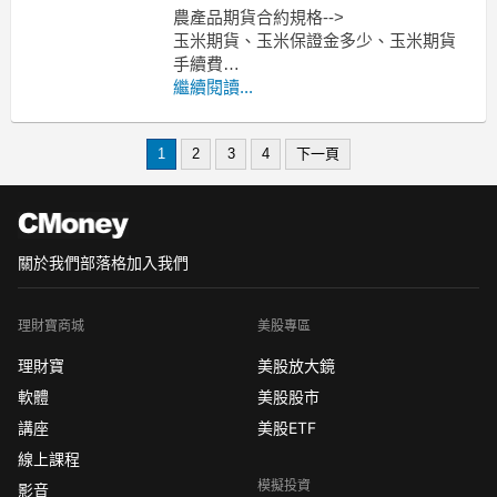
農產品期貨合約規格-->
玉米期貨、玉米保證金多少、玉米期貨
手續費
小麥期貨、小麥保證金多少、小麥期貨
繼續閱讀...
手續費
黃豆期貨、黃豆保證金多少、黃豆期貨
1
2
3
4
下一頁
手續費
-----------------------------------------------
MoneyDJ新
關於我們
部落格
加入我們
理財寶商城
美股專區
理財寶
美股放大鏡
軟體
美股股市
講座
美股ETF
線上課程
模擬投資
影音