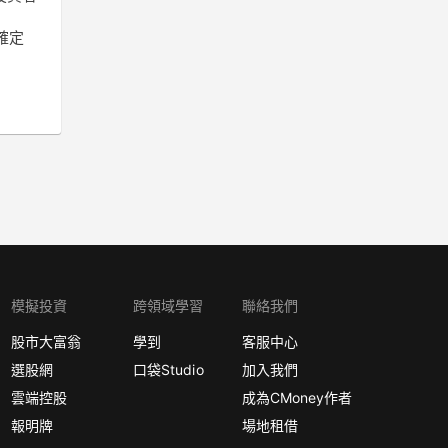
確定
模擬投資
跨領域學習
聯絡我們
股市大富翁
學到
客服中心
選股網
口袋Studio
加入我們
雲端控股
成為CMoney作者
報明牌
場地租借