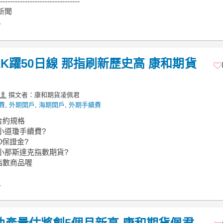
--------------------------------
J新聞
.
KK躍50日線 那指刷新歷史高 康和期貨
撰文者：康和期貨凌佩君
費
,
外期開戶
,
海期開戶
,
外期手續費
合約規格
小道瓊手續費?
0保證金?
小那斯達克指數期貨?
指數商品喔
.