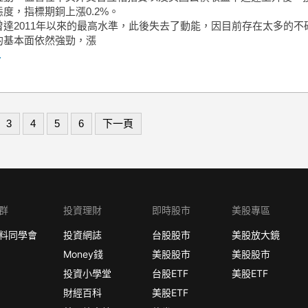
度，指標期銅上漲0.2%。
曾達2011年以來的最高水準，此後失去了動能，因目前存在太多的不
的基本面依然強勁，漲
.
3
4
5
6
下一頁
群
投資理財
即時股市
美股專區
料同學會
投資網誌
台股股市
美股放大鏡
Money錢
美股股市
美股股市
投資小學堂
台股ETF
美股ETF
財經百科
美股ETF