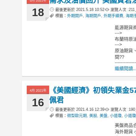
需求及油價回升 美國頁岩
5月 2021年
18
最後更新於
2021.5.18 10:52
瀏覽人次 :
211
標籤：
外期開戶
,
海期開戶
,
外期手續費
,
海期
能源期貨
--->
布蘭特原
--->
原油期貨、
間??
--------------
繼續閱讀..
《美國經濟》初領失業金57
4月 2021年
佩君
16
最後更新於
2021.4.16 12:39
瀏覽人次 :
190
標籤：
微型歐元期
,
美股
,
美盤
,
小道瓊
,
小道瓊
美盤商品
海外期貨 