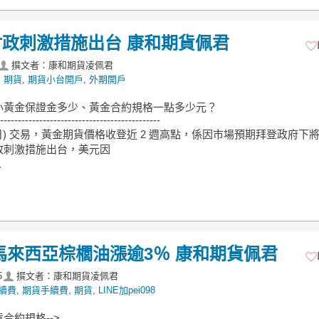
政刺激措施出台 康和期貨佩君
撰文者：康和期貨凌佩君
,
期貨
,
期貨小台開戶
,
外期開戶
小黃金保證金多少、黃金合約規格一點多少元？
---------------------------------------------
0 日) 交易，黃金期貨價格收登近 2 週高點，係因市場預期拜登政府下
政刺激措施出台，美元因
.
馬來西亞棕櫚油漲逾3％ 康和期貨佩君
5
撰文者：康和期貨凌佩君
續費
,
期貨手續費
,
期貨
,
LINE加pei098
合約規格-->