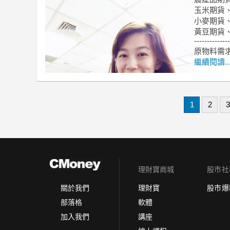
玉米期貨
小麥期貨
黃豆期貨
--------------
原物料需
繼續閱讀..
1
2
3
理財寶商城
股市社
理財寶
股市爆
關於我們
軟體
部落格
講座
加入我們