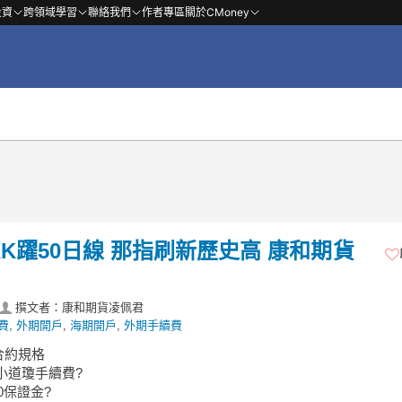
投資
跨領域學習
聯絡我們
作者專區
關於CMoney
KK躍50日線 那指刷新歷史高 康和期貨
撰文者：康和期貨凌佩君
費
,
外期開戶
,
海期開戶
,
外期手續費
合約規格
小道瓊手續費?
0保證金?