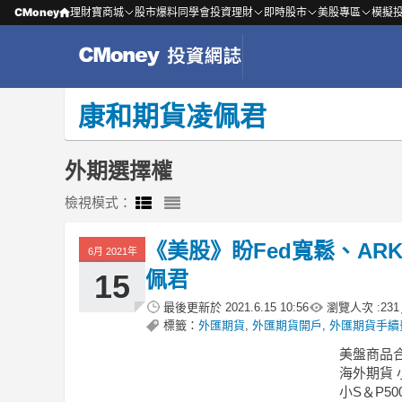
CMoney
理財寶商城
股市爆料同學會
投資理財
即時股市
美股專區
模擬
康和期貨凌佩君
外期選擇權
檢視模式：
《美股》盼Fed寬鬆、AR
6月 2021年
佩君
15
最後更新於
2021.6.15 10:56
瀏覽人次 :
231
標籤：
外匯期貨
,
外匯期貨開戶
,
外匯期貨手續
美盤商品
海外期貨 
小S＆P50