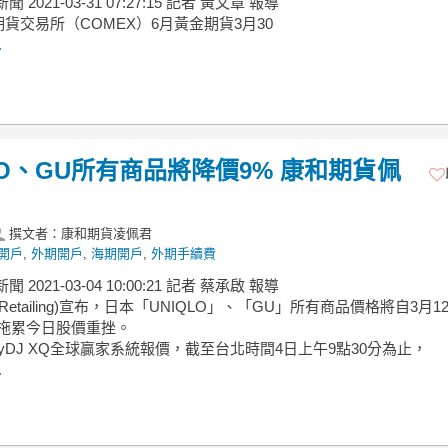
新聞 2021-03-31 07:27:15 記者 黃文章 報導
貨交易所（COMEX）6月黃金期貨3月30
.
LO、GU所有商品將降價9% 康和期貨佩
撰文者：康和期貨凌佩君
開戶
,
外期開戶
,
海期開戶
,
外期手續費
新聞 2021-03-04 10:00:21 記者 蔡承啟 報導
t Retailing)宣布，日本「UNIQLO」、「GU」所有商品價格將自3月1
，拖累今日股價重挫。
eyDJ XQ全球贏家系統報價，截至台北時間4日上午9點30分為止，
.