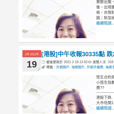
賣壓出籠
後，出現
格，亦限制
圓；新加坡S
繼續閱讀..
[港股]中午收報30335點 
2月 2021年
19
最後更新於
2021.2.19 13:02
瀏覽人次 :
318
標籤：
外期開戶
,
海期開戶
,
外期手續費
,
海期
恆生合約規
小恆生指數
費??
--------------
港股下跌.
大市低開11
繼續閱讀..