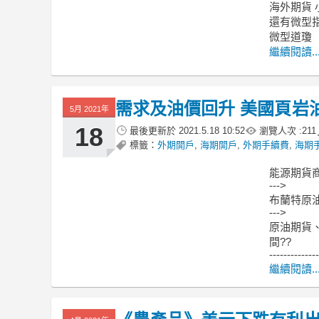
海外期貨 
還有微型
微型道瓊
繼續閱讀..
需求及油價回升 美國頁岩
5月 2021年
18
最後更新於
2021.5.18 10:52
瀏覽人次 :
211
標籤：
外期開戶
,
海期開戶
,
外期手續費
,
海期
能源期貨
--->
布蘭特原
--->
原油期貨、
間??
--------------
繼續閱讀..