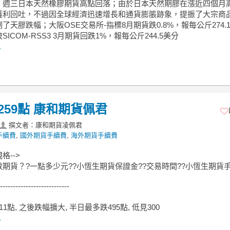
，週三日本天然橡膠期貨高點回落；由於日本天然期膠在漲近四個月
獲利回吐，不過因全球經濟迅速增長和通貨膨脹跡象，提振了大宗商
了天膠跌幅；大阪OSE交易所-指標8月期貨跌0.8%，報每公斤274.
ICOM-RSS3 3月期貨回跌1%，報每公斤244.5美分
.
跌259點 康和期貨佩君
撰文者：康和期貨凌佩君
手續費
,
國外期貨手續費
,
海外期貨手續費
格-->
期貨？?一點多少元??小恆生期貨保證金??交易時間??小恆生期貨
---------------------------
1點, 之後跌幅擴大, 半日最多跌495點, 低見300
.