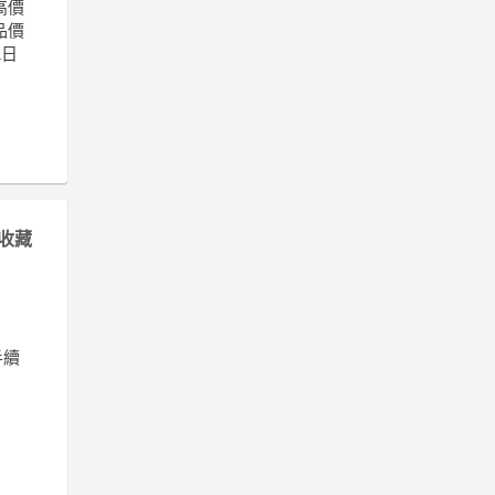
高價
品價
1日
收藏
手續