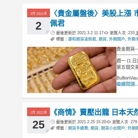
〈貴金屬盤後〉美股上漲 
3月 2021年
佩君
2
最後更新於
2021.3.2 11:17
瀏覽人次 :
233
標籤：
康和期貨凌佩君
,
期貨
,
外期開戶
,
外期
貴金期貨-
--------------
週一 (1
第五個交
BullionVau
繼續閱讀..
《商情》賣壓出籠 日本天
2月 2021年
25
最後更新於
2021.2.25 15:20
瀏覽人次 :
279
標籤：
期貨手續費
,
期貨
,
期貨小台開戶
,
外期