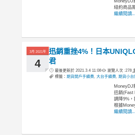
MoneyDJ
紐約商品期
繼續閱讀..
迅銷重挫4%！日本UNIQ
3月 2021年
君
4
最後更新於
2021.3.4 11:08
瀏覽人次 :
278
標籤：
期貨開戶手續費
,
大台手續費
,
期貨小台
MoneyDJ
迅銷(Fas
調降9%
根據Mon
繼續閱讀..