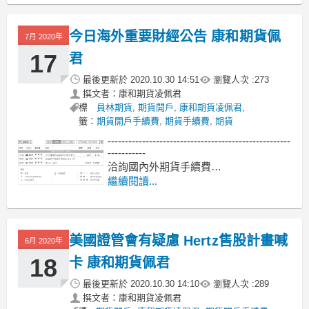
貨?標普500期貨一點多少錢？標普500期
貨結算日？標普500期貨手續費？
今日海外重要財經公告 康和期貨佩
7月 2020年
小那斯達克指數期
17
君
最後更新於
2020.10.30 14:51
瀏覽人次 :
273
撰文者：康和期貨凌佩君
標
員林期貨
,
期貨開戶
,
康和期貨凌佩君
,
籤：
期貨開戶手續費
,
期貨手續費
,
期貨
-----------------------------------------------------
-----------
洽詢國內外期貨手續費
專線洽詢 0935-884886
繼續閱讀...
加LINE洽詢服務:pei098
康和期貨佩君
網站: www.pei098.com
美國證管會有疑慮 Hertz售股計畫喊
6月 2020年
18
卡 康和期貨佩君
最後更新於
2020.10.30 14:10
瀏覽人次 :
289
撰文者：康和期貨凌佩君