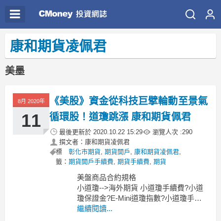
康和期貨凌佩君
美墨
《美股》資金從科技巨擘輪動至景氣
8月 2020年
11
循環股！道瓊跳漲 康和期貨佩君
最後更新於
2020.10.22 15:29
瀏覽人次 :
290
撰文者：康和期貨凌佩君
標
彰化市期貨
,
期貨開戶
,
康和期貨凌佩君
,
籤：
期貨開戶手續費
,
期貨手續費
,
期貨
美盤商品合約規格
小道瓊-->海外期貨 小道瓊手續費?小道
瓊保證金?E-Mini道瓊指數?小道瓊手機
下單?小道瓊結算日?康和佩君
繼續閱讀...
小SP-->小S＆P500保證金?S＆P500期