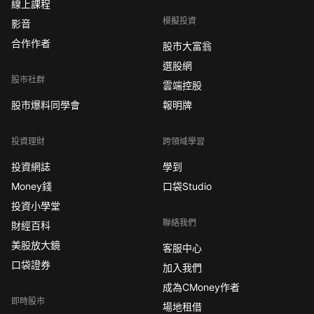
線上課程
模擬投資
影音
合作作者
股市大富翁
選股網
股市社群
雲端控股
股市爆料同學會
報明牌
投資理財
跨領域學習
投資網誌
學到
Money錢
口袋Studio
投資小學堂
聯絡我們
財經百科
美股放大鏡
客服中心
口袋證券
加入我們
成為CMoney作者
即時股市
場地租借