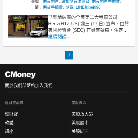
標
期貨開戶
,
康和期貨凌佩君
,
期貨開戶手續費
,
籤：
期貨手續費
,
期貨
,
LINE加pei098
已聲請破產的全美第二大租車公司
Hertz(HTZ-US) 週三 (17 日) 宣布，由於
美國證管會 (SEC) 官員有疑慮，決定暫
停出售 5 億美元新股的計畫，等待 SEC
繼續閱讀...
進一步審查。
Hertz 在週三提交給主管機關的文件中表
1
示，出售股票的計畫「立即暫停，將等
待 SEC 成員進
關於我們
部落格
加入我們
理財寶商城
美股專區
理財寶
美股放大鏡
軟體
美股股市
講座
美股ETF