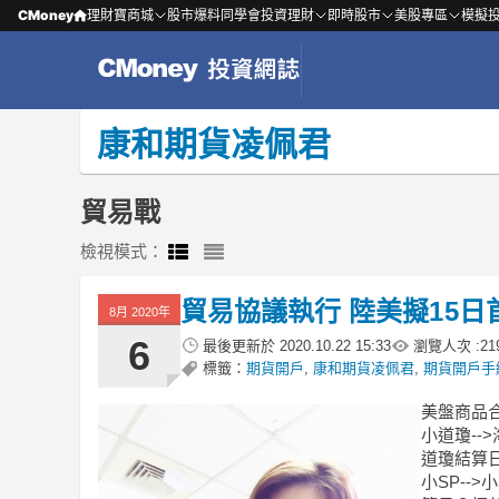
CMoney
理財寶商城
股市爆料同學會
投資理財
即時股市
美股專區
模擬
康和期貨凌佩君
貿易戰
檢視模式：
貿易協議執行 陸美擬15日
8月 2020年
6
最後更新於
2020.10.22 15:33
瀏覽人次 :
21
標籤：
期貨開戶
,
康和期貨凌佩君
,
期貨開戶手
美盤商品
小道瓊--
道瓊結算
小SP--