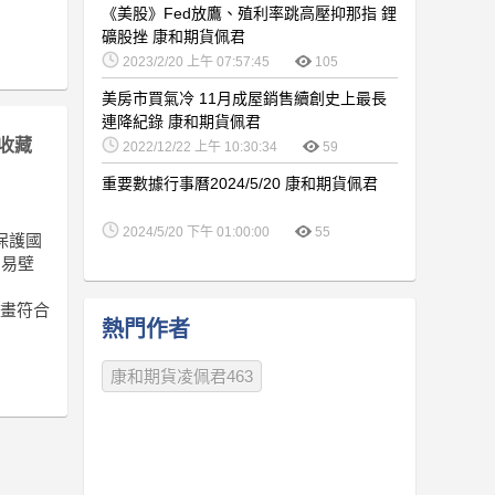
《美股》Fed放鷹、殖利率跳高壓抑那指 鋰
礦股挫 康和期貨佩君
2023/2/20 上午 07:57:45
105
美房市買氣冷 11月成屋銷售續創史上最長
連降紀錄 康和期貨佩君
收藏
2022/12/22 上午 10:30:34
59
重要數據行事曆2024/5/20 康和期貨佩君
2024/5/20 下午 01:00:00
55
保護國
貿易壁
計畫符合
熱門作者
康和期貨凌佩君463