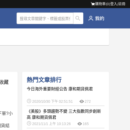
購物車(
0
)
登入/註冊
熱門文章排行
收藏
今日海外重要財經公告 康和期貨佩君
2020/10/30 下午 02:51:51
272
《美股》多頭趨勢不變 三大指數同步創新
下單?小
高 康和期貨佩君
2021/11/1 上午 10:13:26
165
期貨結