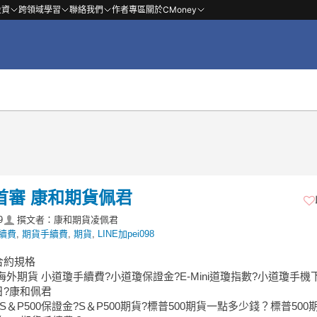
投資
跨領域學習
聯絡我們
作者專區
關於CMoney
首審 康和期貨佩君
9
撰文者：康和期貨凌佩君
續費
,
期貨手續費
,
期貨
,
LINE加pei098
合約規格
>海外期貨 小道瓊手續費?小道瓊保證金?E-Mini道瓊指數?小道瓊手機
日?康和佩君
>小S＆P500保證金?S＆P500期貨?標普500期貨一點多少錢？標普500