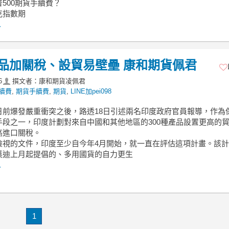
500期貨手續費？
克指數期
.
商品加關稅、設貿易壁壘 康和期貨佩君
6
撰文者：康和期貨凌佩君
續費
,
期貨手續費
,
期貨
,
LINE加pei098
日前爆發嚴重衝突之後，路透18日引述兩名印度政府官員報導，作為
手段之一，印度計劃對來自中國和其他地區的300種產品設置更高的
高進口關稅。
檢視的文件，印度至少自今年4月開始，就一直在評估這項計畫。該
莫迪上月起提倡的、多用國貨的自力更生
.
1