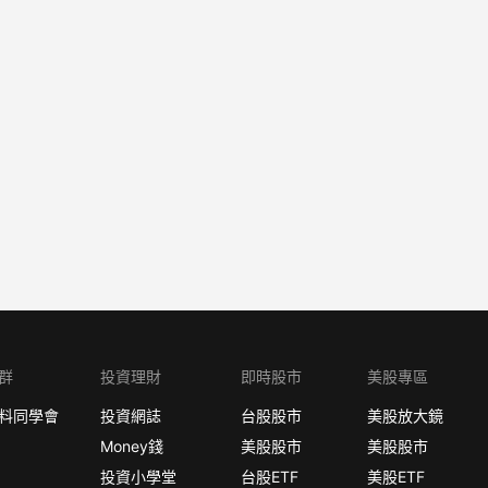
群
投資理財
即時股市
美股專區
料同學會
投資網誌
台股股市
美股放大鏡
Money錢
美股股市
美股股市
投資小學堂
台股ETF
美股ETF