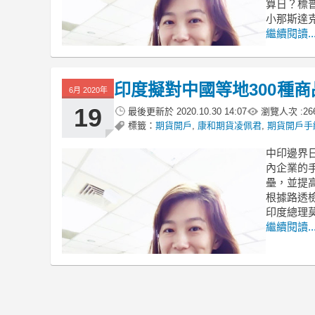
算日？標普
小那斯達
繼續閱讀..
印度擬對中國等地300種
6月 2020年
19
最後更新於
2020.10.30 14:07
瀏覽人次 :
26
標籤：
期貨開戶
,
康和期貨凌佩君
,
期貨開戶手
中印邊界
內企業的
壘，並提
根據路透
印度總理
繼續閱讀..