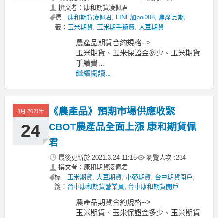
撰文者：康和期貨凌佩君
標
康和期貨凌佩君
,
LINE加pei098
,
農產品期
,
籤：
玉米期貨
,
玉米期手續費
,
大豆期貨
農產品期貨合約規格-->
玉米期貨、玉米保證金多少、玉米期貨
手續費
小麥期貨、小麥保證金多少、小麥期貨
繼續閱讀...
手續費
黃豆期貨、黃豆保證金多少、黃豆期貨
手續費
《農產品》預期市場供應收緊
3月 2021年
----------------------------------------------
MoneyDJ新聞
24
CBOT農產品全面上漲 康和期貨佩
君
最後更新於
2021.3.24 11:15
瀏覽人次 :
234
撰文者：康和期貨凌佩君
標
玉米期貨
,
大豆期貨
,
小麥期貨
,
台中期貨開戶
,
籤：
台中康和期貨營業員
,
台中康和期貨開戶
農產品期貨合約規格-->
玉米期貨、玉米保證金多少、玉米期貨