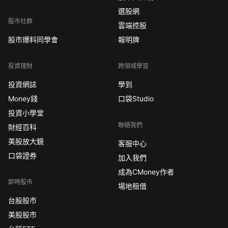
選股網
股市社群
雲端控股
股市爆料同學會
報明牌
投資理財
跨領域學習
投資網誌
學到
Money錢
口袋Studio
投資小學堂
聯絡我們
財經百科
美股放大鏡
客服中心
口袋證券
加入我們
成為CMoney作者
即時股市
場地租借
台股股市
美股股市