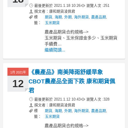
最後更新於
2021.1.18 10:26
瀏覽人次 :
251
撰文者：康和期貨凌佩君
標
期貨
,
海期
,
外期
,
海外期貨
,
農產品期
,
籤：
玉米期貨
農產品期貨合約規格-->
玉米期貨、玉米保證金多少、玉米期貨
手續費
小麥期貨、小麥保證金多少、小麥期貨
繼續閱讀...
手續費
黃豆期貨、黃豆保證金多少、黃豆期貨
手續費
《農產品》南美降雨舒緩旱象
1月 2021年
----------------------------------------------
MoneyDJ新聞
12
CBOT農產品全面下跌 康和期貨佩
君
最後更新於
2021.1.12 10:43
瀏覽人次 :
328
撰文者：康和期貨凌佩君
標
期貨
,
海期
,
外期
,
海外期貨
,
農產品期
,
籤：
玉米期貨
農產品期貨合約規格-->