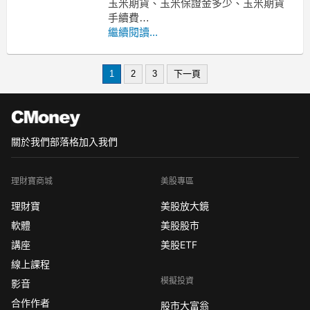
玉米期貨、玉米保證金多少、玉米期貨
手續費
小麥期貨、小麥保證金多少、小麥期貨
繼續閱讀...
手續費
黃豆期貨、黃豆保證金多少、黃豆期貨
1
2
3
下一頁
手續費
-------------------------------------------------
MoneyD
關於我們
部落格
加入我們
理財寶商城
美股專區
理財寶
美股放大鏡
軟體
美股股市
講座
美股ETF
線上課程
模擬投資
影音
合作作者
股市大富翁