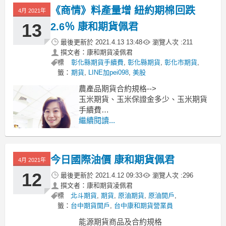
《商情》料產量增 紐約期棉回跌
4月 2021年
13
2.6％ 康和期貨佩君
最後更新於
2021.4.13 13:48
瀏覽人次 :
211
撰文者：康和期貨凌佩君
標
彰化縣期貨手續費
,
彰化縣期貨
,
彰化市期貨
,
籤：
期貨
,
LINE加pei098
,
美股
農產品期貨合約規格-->
玉米期貨、玉米保證金多少、玉米期貨
手續費
小麥期貨、小麥保證金多少、小麥期貨
繼續閱讀...
手續費
黃豆期貨、黃豆保證金多少、黃豆期貨
手續費
今日國際油價 康和期貨佩君
4月 2021年
----------------------------------------------
料產棉量增，周一紐
12
最後更新於
2021.4.12 09:33
瀏覽人次 :
296
撰文者：康和期貨凌佩君
標
北斗期貨
,
期貨
,
原油期貨
,
原油開戶
,
籤：
台中期貨開戶
,
台中康和期貨營業員
能源期貨商品及合約規格