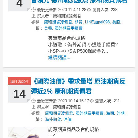
4
普領先 德州戰況激烈 康和期貨佩君
最後更新於
2020.11.4 11:28
瀏覽人次 :
238
撰文者：康和期貨凌佩君
標
康和期貨凌佩君
,
期貨
,
LINE加pei098
,
美股
,
籤：
美盤
,
國外期貨手續費
美盤商品合約規格
小道瓊-->海外期貨 小道瓊手續費?
小SP-->小S＆P500保證金?
小那斯達克指數期貨-->海外期貨 小那斯
繼續閱讀...
達克指數期貨?
還有微型指數商品喔
微型道瓊
《國際油價》需求量增 原油期貨反
10月 2020年
14
彈近2％ 康和期貨佩君
最後更新於
2020.10.14 15:17
瀏覽人次 :
211
撰文者：康和期貨凌佩君
標
康和期貨凌佩君
,
國外期貨手續費
,
海期
,
外期
,
籤：
海外期貨
,
油價
能源期貨商品及合約規格
--->