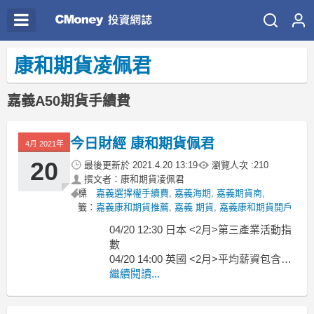
康和期貨凌佩君
嘉義A50期貨手續費
今日財經 康和期貨佩君
4月 2021年
20
最後更新於
2021.4.20 13:19
瀏覽人次 :
210
撰文者：康和期貨凌佩君
標
嘉義選擇權手續費
,
嘉義海期
,
嘉義期貨商
,
籤：
嘉義康和期貨推薦
,
嘉義 期貨
,
嘉義康和期貨開戶
04/20 12:30 日本 <2月>第三產業活動指
數
04/20 14:00 英國 <2月>平均薪資包含獎
04/20 14:00 德國 <3月>PPI
繼續閱讀...
04/20 14:00 德國 <3月>PPI
04/20 14:00 英