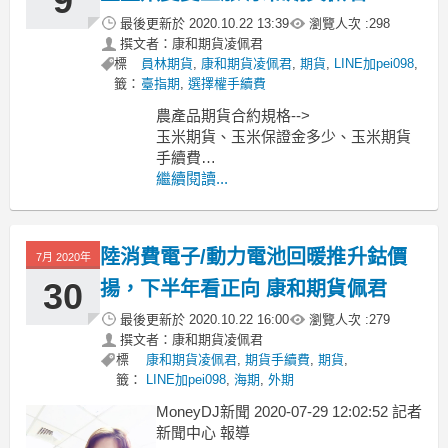
9
最後更新於
2020.10.22 13:39
瀏覽人次 :
298
撰文者：康和期貨凌佩君
標
員林期貨
,
康和期貨凌佩君
,
期貨
,
LINE加pei098
,
籤：
臺指期
,
選擇權手續費
農產品期貨合約規格-->
玉米期貨、玉米保證金多少、玉米期貨
手續費
小麥期貨、小麥保證金多少、小麥期貨
繼續閱讀...
手續費
黃豆期貨、黃豆保證金多少、黃豆期貨
手續費
陸消費電子/動力電池回暖推升鈷價
7月 2020年
--------------------------------------------------
Money
30
揚，下半年看正向 康和期貨佩君
最後更新於
2020.10.22 16:00
瀏覽人次 :
279
撰文者：康和期貨凌佩君
標
康和期貨凌佩君
,
期貨手續費
,
期貨
,
籤：
LINE加pei098
,
海期
,
外期
MoneyDJ新聞 2020-07-29 12:02:52 記者
新聞中心 報導