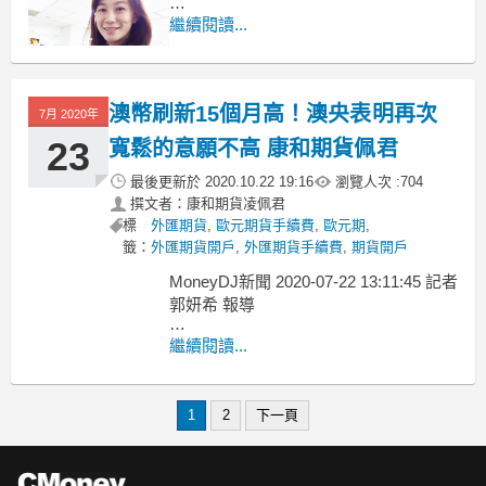
上證報報導，大陸近期除了黃金價格之
繼續閱讀...
外，被稱為「新能源金屬」的鈷同樣受
到市場關注，長江有色金屬網數據顯
示，金屬鈷昨(28)日現貨報價為27.8萬
澳幣刷新15個月高！澳央表明再次
元/噸(人民幣,下同)，相較前一日上調1.7
7月 2020年
萬元/噸；截至7
23
寬鬆的意願不高 康和期貨佩君
最後更新於
2020.10.22 19:16
瀏覽人次 :
704
撰文者：康和期貨凌佩君
標
外匯期貨
,
歐元期貨手續費
,
歐元期
,
籤：
外匯期貨開戶
,
外匯期貨手續費
,
期貨開戶
MoneyDJ新聞 2020-07-22 13:11:45 記者
郭妍希 報導
繼續閱讀...
1
2
下一頁