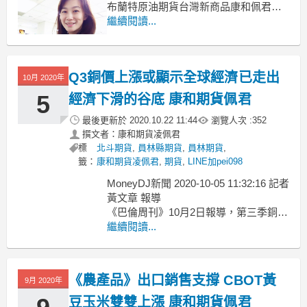
布蘭特原油期貨台灣新商品康和佩君介
紹
繼續閱讀...
--->
原油期貨、輕原油CL、小輕原油QM保
證金多少??輕原油期貨手續費??輕原油
Q3銅價上漲或顯示全球經濟已走出
交易時間??
10月 2020年
--------------------------------------------
5
經濟下滑的谷底 康和期貨佩君
最後更新於
2020.10.22 11:44
瀏覽人次 :
352
撰文者：康和期貨凌佩君
標
北斗期貨
,
員林縣期貨
,
員林期貨
,
籤：
康和期貨凌佩君
,
期貨
,
LINE加pei098
MoneyDJ新聞 2020-10-05 11:32:16 記者
黃文章 報導
《巴倫周刊》10月2日報導，第三季銅價
與工業屬性較強的銀價雙雙上漲，或顯
繼續閱讀...
示今年冠狀病毒全球大流性疫情對經濟
衝擊的最壞時刻已經過去。第三季紐約
期銅上漲11%，白銀期貨則上漲26%，
《農產品》出口銷售支撐 CBOT黃
9月 2020年
期間兩者也都創下了兩年以來的新高。R
豆玉米雙雙上漲 康和期貨佩君