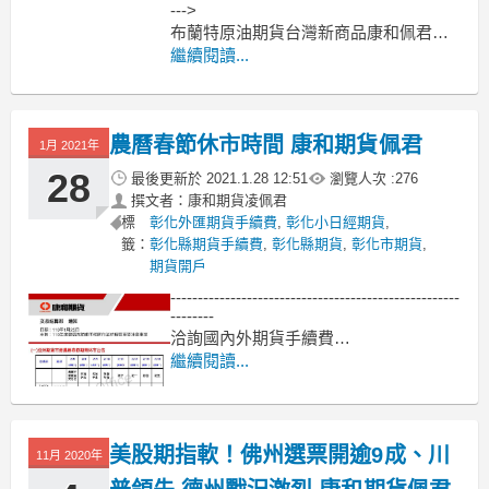
--->
布蘭特原油期貨台灣新商品康和佩君介
紹
繼續閱讀...
--->
原油期貨、輕原油CL、小輕原油QM保
證金多少??輕原油期貨手續費??輕原油
農曆春節休市時間 康和期貨佩君
交易時間??
1月 2021年
--------------------------------------------
28
最後更新於
2021.1.28 12:51
瀏覽人次 :
276
撰文者：康和期貨凌佩君
標
彰化外匯期貨手續費
,
彰化小日經期貨
,
籤：
彰化縣期貨手續費
,
彰化縣期貨
,
彰化市期貨
,
期貨開戶
-----------------------------------------------------
--------
洽詢國內外期貨手續費
專線洽詢 0935-884886
繼續閱讀...
加LINE洽詢服務: pei098
康和期貨佩君
網站:https://line.m
美股期指軟！佛州選票開逾9成、川
11月 2020年