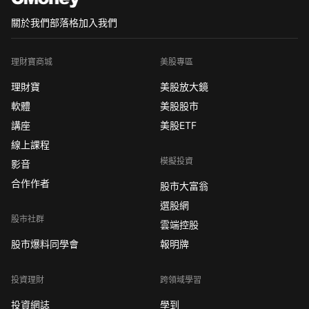
關於我們
部落格
加入我們
理財寶商城
美股專區
理財寶
美股放大鏡
軟體
美股股市
講座
美股ETF
線上課程
模擬投資
影音
合作作者
股市大富翁
選股網
股市社群
雲端控股
股市爆料同學會
報明牌
投資理財
跨領域學習
投資網誌
學到