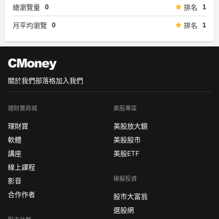
0
1
總瀏覽量
排名
0
1
月平均瀏覽
排名
關於我們
部落格
加入我們
理財寶商城
美股專區
理財寶
美股放大鏡
軟體
美股股市
講座
美股ETF
線上課程
模擬投資
影音
合作作者
股市大富翁
選股網