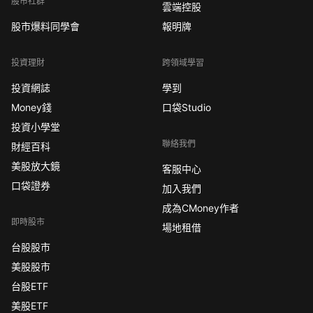
股市社群
雲端控股
股市爆料同學會
報明牌
投資理財
跨領域學習
投資網誌
學到
Money錢
口袋Studio
投資小學堂
聯絡我們
財經百科
美股放大鏡
客服中心
口袋證券
加入我們
成為CMoney作者
即時股市
場地租借
台股股市
美股股市
台股ETF
美股ETF