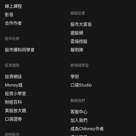
線上課程
模擬投資
影音
合作作者
股市大富翁
選股網
股市社群
雲端控股
股市爆料同學會
報明牌
投資理財
跨領域學習
投資網誌
學到
Money錢
口袋Studio
投資小學堂
聯絡我們
財經百科
美股放大鏡
客服中心
口袋證券
加入我們
成為CMoney作者
即時股市