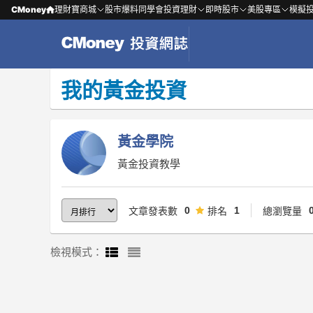
CMoney
理財寶商城
股市爆料同學會
投資理財
即時股市
美股專區
模擬
我的黃金投資
黃金學院
黃金投資教學
0
1
文章發表數
排名
總瀏覽量
檢視模式：