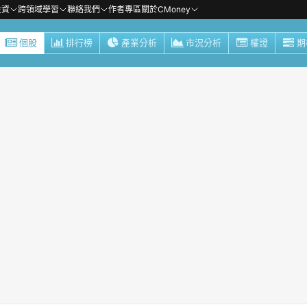
投資
跨領域學習
聯絡我們
作者專區
關於CMoney
個股
排行榜
產業分析
市況分析
權證
期