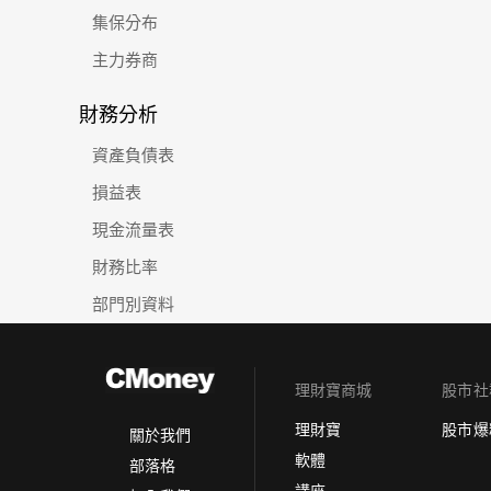
集保分布
主力券商
財務分析
資產負債表
損益表
現金流量表
財務比率
部門別資料
理財寶商城
股市社
理財寶
股市爆
關於我們
軟體
部落格
講座