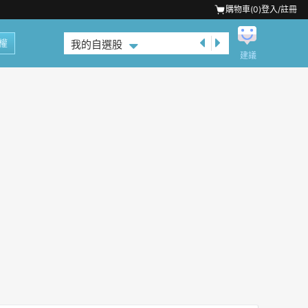
購物車(
0
)
登入/註冊
權
我的自選股
建議