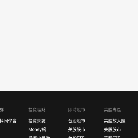
群
投資理財
即時股市
美股專區
料同學會
投資網誌
台股股市
美股放大鏡
Money錢
美股股市
美股股市
投資小學堂
台股ETF
美股ETF