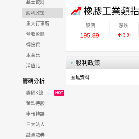
基本資料
橡膠工業類
股利政策
重大行事曆
股價
漲跌
營收盈餘
195.89
3.9
轉投資
本益比
股利政策
淨值比
查無資料
籌碼分析
籌碼K線
HOT
董監持股
申報轉讓
三大法人
融資融券