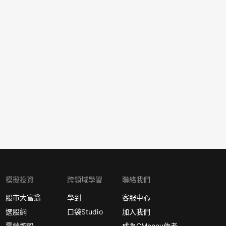
模擬投資
跨領域學習
聯絡我們
股市大富翁
學到
客服中心
選股網
口袋Studio
加入我們
雲端控股
成為CMoney作者