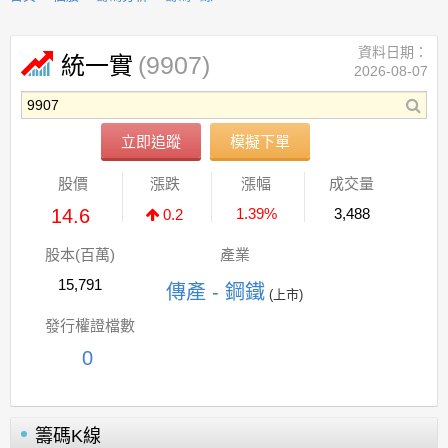
資料日期：
(9907)
統一實
2026-08-07
立即追蹤
模擬下單
股價
漲跌
漲幅
成交量
14.6
1.39%
3,488
0.2
股本(百萬)
產業
15,791
傳產 - 鋼鐵
(上市)
發行權證檔數
0
籌碼K線