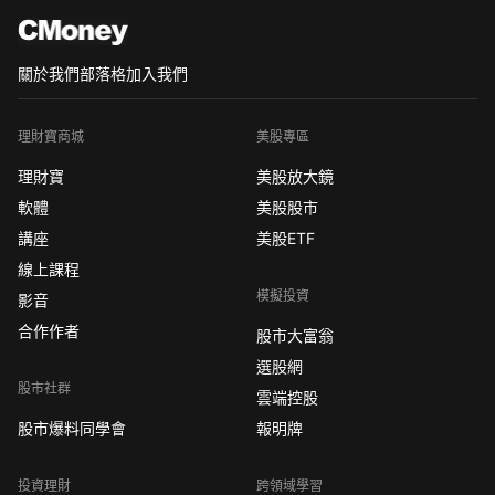
關於我們
部落格
加入我們
理財寶商城
美股專區
理財寶
美股放大鏡
軟體
美股股市
講座
美股ETF
線上課程
模擬投資
影音
合作作者
股市大富翁
選股網
股市社群
雲端控股
股市爆料同學會
報明牌
投資理財
跨領域學習