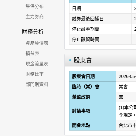
集保分布
日期
主力券商
融券最後回補日
停止融券期間
財務分析
停止融資時間
資產負債表
損益表
股東會
現金流量表
財務比率
股東會日期
2026-05
部門別資料
臨時（常）會
常會
董監改選
無
(1)本
討論事項
令規定
開會地點
台北市中