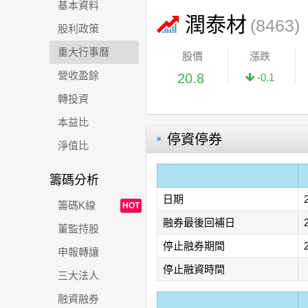
基本資料
潤泰材
(8463)
股利政策
重大行事曆
股價
漲跌
營收盈餘
20.8
-0.1
轉投資
本益比
停資停券
淨值比
籌碼分析
日期
籌碼K線
HOT
融券最後回補日
董監持股
停止融券期間
申報轉讓
停止融資時間
三大法人
融資融券