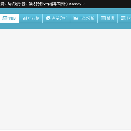
投資
跨領域學習
聯絡我們
作者專區
關於CMoney
個股
排行榜
產業分析
市況分析
權證
期