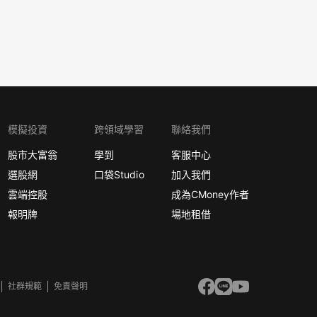
模擬投資
跨領域學習
聯絡我們
股市大富翁
學到
客服中心
選股網
口袋Studio
加入我們
雲端控股
成為CMoney作者
報明牌
場地租借
社群規範
免責聲明