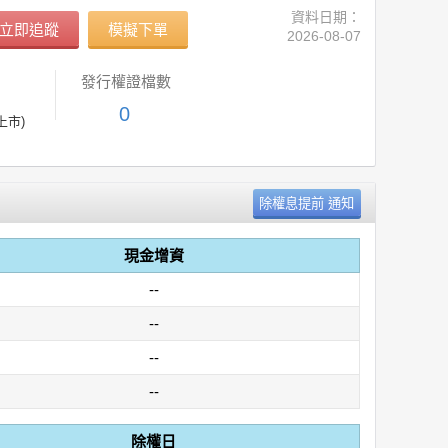
資料日期：
立即追蹤
模擬下單
2026-08-07
發行權證檔數
0
上市)
現金增資
--
--
--
--
除權日