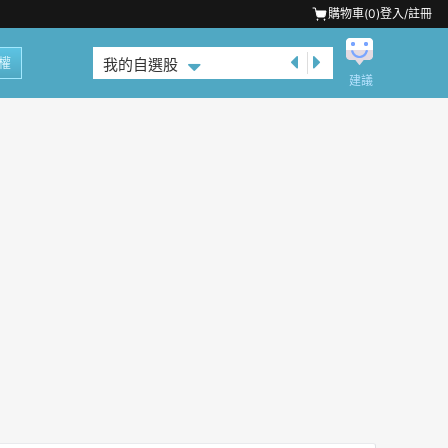
購物車(
0
)
登入/註冊
權
我的自選股
建議