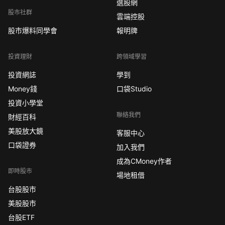
選股網
股市社群
雲端控股
股市爆料同學會
報明牌
投資理財
跨領域學習
投資網誌
學到
Money錢
口袋Studio
投資小學堂
聯絡我們
財經百科
美股放大鏡
客服中心
口袋證券
加入我們
成為CMoney作者
即時股市
場地租借
台股股市
美股股市
台股ETF