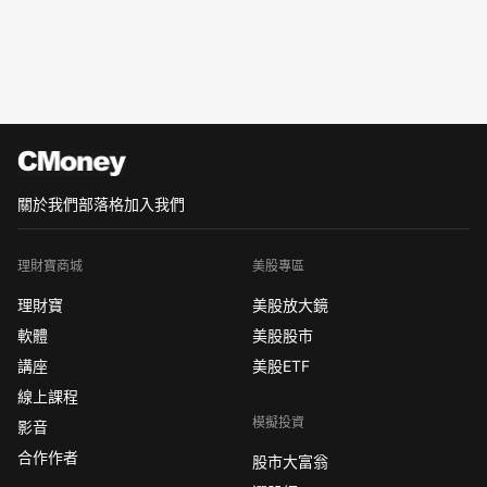
關於我們
部落格
加入我們
理財寶商城
美股專區
理財寶
美股放大鏡
軟體
美股股市
講座
美股ETF
線上課程
模擬投資
影音
合作作者
股市大富翁