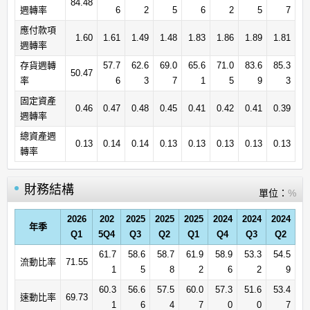
84.48
週轉率
6
2
5
6
2
5
7
應付款項
1.60
1.61
1.49
1.48
1.83
1.86
1.89
1.81
週轉率
存貨週轉
57.7
62.6
69.0
65.6
71.0
83.6
85.3
50.47
率
6
3
7
1
5
9
3
固定資產
0.46
0.47
0.48
0.45
0.41
0.42
0.41
0.39
週轉率
總資產週
0.13
0.14
0.14
0.13
0.13
0.13
0.13
0.13
轉率
財務結構
單位：
%
2026
202
2025
2025
2025
2024
2024
2024
年季
Q1
5Q4
Q3
Q2
Q1
Q4
Q3
Q2
61.7
58.6
58.7
61.9
58.9
53.3
54.5
流動比率
71.55
1
5
8
2
6
2
9
60.3
56.6
57.5
60.0
57.3
51.6
53.4
速動比率
69.73
1
6
4
7
0
0
7