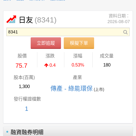
資料日期：
(8341)
日友
2026-08-07
立即追蹤
模擬下單
股價
漲跌
漲幅
成交量
75.7
0.53%
180
0.4
股本(百萬)
產業
1,300
傳產 - 綠能環保
(上市)
發行權證檔數
1
融資融券明細