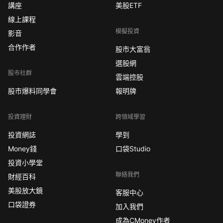
講座
美股ETF
線上課程
模擬投資
影音
合作作者
股市大富翁
選股網
股市社群
雲端控股
股市爆料同學會
報明牌
投資理財
跨領域學習
投資網誌
學到
Money錢
口袋Studio
投資小學堂
聯絡我們
財經百科
美股放大鏡
客服中心
口袋證券
加入我們
成為CMoney作者