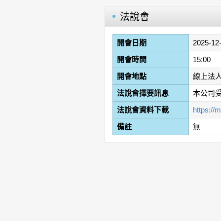
法說會
開會日期
2025-12
開會時間
15:00
開會地點
線上法
法說會擇要訊息
本公司
法說會資料下載
https:/
備註
無