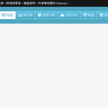
投資
跨領域學習
聯絡我們
作者專區
關於CMoney
個股
排行榜
產業分析
市況分析
權證
期