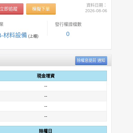
資料日期：
立即追蹤
模擬下單
2026-08-06
業
發行權證檔數
0
CB-材料設備
(上櫃)
現金增資
--
--
--
--
除權日