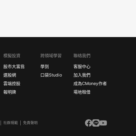
模擬投資
跨領域學習
聯絡我們
股市大富翁
學到
客服中心
選股網
口袋Studio
加入我們
雲端控股
成為CMoney作者
報明牌
場地租借
社群規範
免責聲明