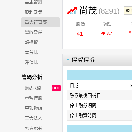
基本資料
尚茂
(8291)
股利政策
重大行事曆
股價
漲跌
營收盈餘
41
9
3.7
轉投資
本益比
停資停券
淨值比
籌碼分析
日期
籌碼K線
HOT
融券最後回補日
董監持股
停止融券期間
申報轉讓
停止融資時間
三大法人
融資融券