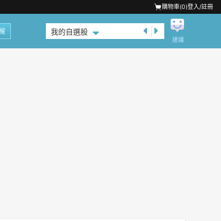
購物車(
0
)
登入/註冊
權
我的自選股
建議