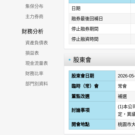
集保分布
日期
主力券商
融券最後回補日
停止融券期間
財務分析
停止融資時間
資產負債表
損益表
股東會
現金流量表
財務比率
股東會日期
2026-05
部門別資料
臨時（常）會
常會
董監改選
補選
(1)本
討論事項
定，異
開會地點
桃園市大