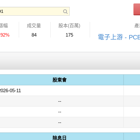
漲幅
成交量
股本(百萬)
產
.92%
84
175
電子上游 - P
股東會
2026-05-11
--
--
--
除息日