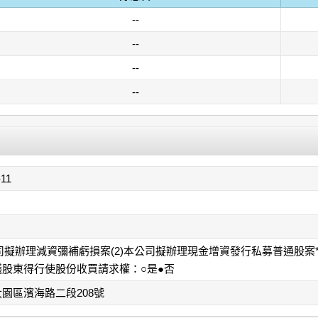
--
--
--
--
-11
公司擬辦理減資彌補虧損案(2)本公司擬辦理現金增資發行私募普通股
議股東得行使股份收買請求權：○是●否
園區濱海路二段208號