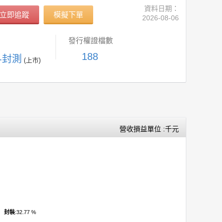
資料日期：
立即追蹤
模擬下單
2026-08-06
發行權證檔數
188
C-封測
(上市)
營收損益單位 :千元
封裝
:32.77 %