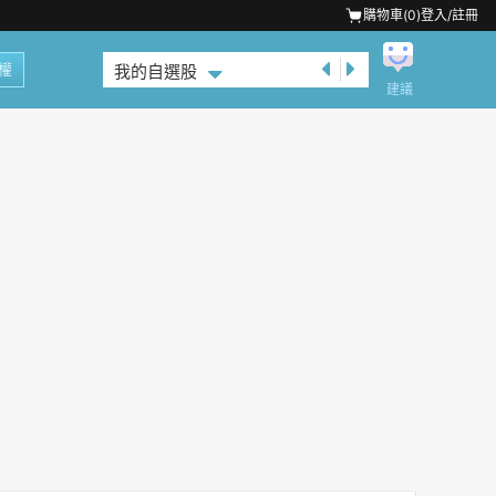
購物車(
0
)
登入/註冊
權
我的自選股
建議