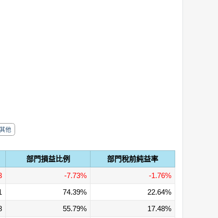
其他
部門損益比例
部門稅前純益率
3
-7.73%
-1.76%
1
74.39%
22.64%
8
55.79%
17.48%