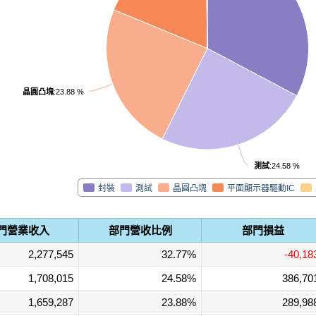
晶圓凸塊
:23.88 %
測試
:24.58 %
測試
晶圓凸塊
封裝
平面顯示器驅動IC
門營業收入
部門營收比例
部門損益
2,277,545
32.77%
-40,18
1,708,015
24.58%
386,70
1,659,287
23.88%
289,98