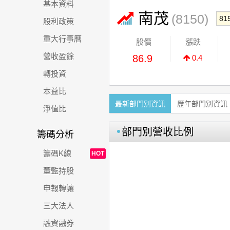
基本資料
南茂
(8150)
股利政策
重大行事曆
股價
漲跌
營收盈餘
86.9
0.4
轉投資
本益比
最新部門別資訊
歷年部門別資訊
淨值比
部門別營收比例
籌碼分析
籌碼K線
HOT
董監持股
申報轉讓
三大法人
融資融券