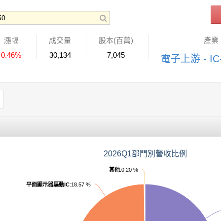
漲幅
成交量
股本(百萬)
產業
0.46%
30,134
7,045
電子上游 - I
2026Q1部門別營收比例
其他
:0.20 %
平面顯示器驅動IC
:18.57 %