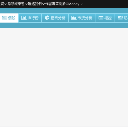
投資
跨領域學習
聯絡我們
作者專區
關於CMoney
個股
排行榜
產業分析
市況分析
權證
期