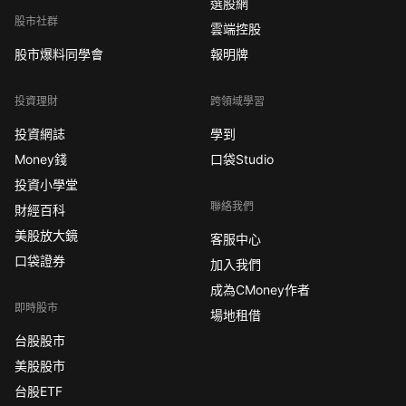
選股網
股市社群
雲端控股
股市爆料同學會
報明牌
投資理財
跨領域學習
投資網誌
學到
Money錢
口袋Studio
投資小學堂
聯絡我們
財經百科
美股放大鏡
客服中心
口袋證券
加入我們
成為CMoney作者
即時股市
場地租借
台股股市
美股股市
台股ETF