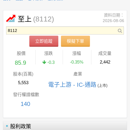
資料日期：
(8112)
至上
2026-08-06
立即追蹤
模擬下單
股價
漲跌
漲幅
成交量
85.9
-0.35%
2,442
-0.3
股本(百萬)
產業
5,553
電子上游 - IC-通路
(上市)
發行權證檔數
140
股利政策