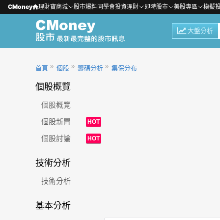
CMoney
理財寶商城
股市爆料同學會
投資理財
即時股市
美股專區
模擬
大盤分析
首頁
個股
籌碼分析
集保分布
個股概覽
個股概覽
個股新聞
HOT
個股討論
HOT
技術分析
技術分析
基本分析