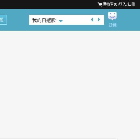
購物車(
0
)
登入/註冊
權
我的自選股
建議