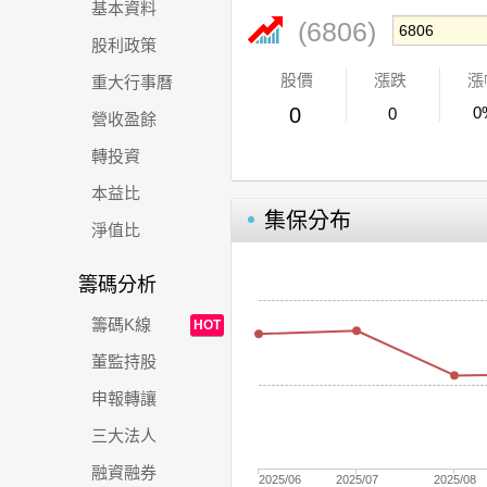
基本資料
(6806)
股利政策
股價
漲跌
漲
重大行事曆
0
0
0
營收盈餘
轉投資
本益比
集保分布
淨值比
籌碼分析
籌碼K線
HOT
董監持股
申報轉讓
三大法人
融資融券
2025/06
2025/07
2025/08