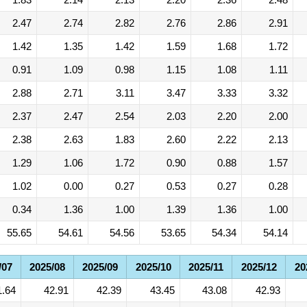
2.47
2.74
2.82
2.76
2.86
2.91
1.42
1.35
1.42
1.59
1.68
1.72
0.91
1.09
0.98
1.15
1.08
1.11
2.88
2.71
3.11
3.47
3.33
3.32
2.37
2.47
2.54
2.03
2.20
2.00
2.38
2.63
1.83
2.60
2.22
2.13
1.29
1.06
1.72
0.90
0.88
1.57
1.02
0.00
0.27
0.53
0.27
0.28
0.34
1.36
1.00
1.39
1.36
1.00
55.65
54.61
54.56
53.65
54.34
54.14
/07
2025/08
2025/09
2025/10
2025/11
2025/12
20
1.64
42.91
42.39
43.45
43.08
42.93