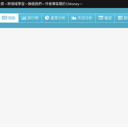
投資
跨領域學習
聯絡我們
作者專區
關於CMoney
個股
排行榜
產業分析
市況分析
權證
期