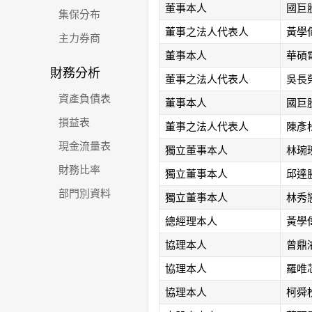
董事本人
國巨
集保分布
董事之法人代表人
黃學
主力券商
董事本人
華碩
財務分析
董事之法人代表人
吳長
資產負債表
董事本人
國巨
損益表
董事之法人代表人
陳彥
現金流量表
獨立董事本人
林琬
財務比率
獨立董事本人
邱達
部門別資料
獨立董事本人
林秀
總經理本人
黃學
協理本人
曾鼎
協理本人
羅唯
協理本人
柯舜