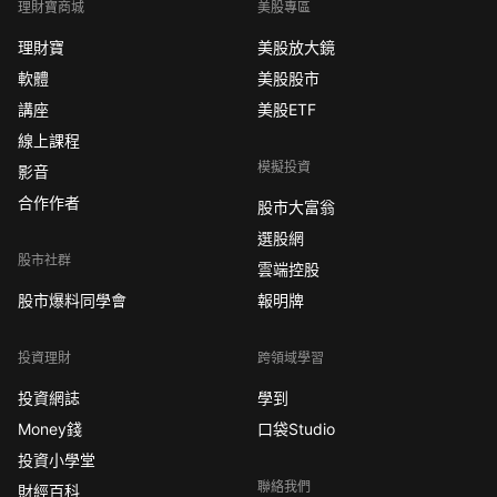
理財寶商城
美股專區
理財寶
美股放大鏡
軟體
美股股市
講座
美股ETF
線上課程
模擬投資
影音
合作作者
股市大富翁
選股網
股市社群
雲端控股
股市爆料同學會
報明牌
投資理財
跨領域學習
投資網誌
學到
Money錢
口袋Studio
投資小學堂
聯絡我們
財經百科