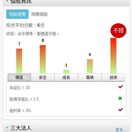
個股資訊
個股速覽
相關個股
6
綜合平均分數：
分
不錯
10
評語：
合乎標準，整體還不錯。
8
7
4
1
價值
安全
成長
籌碼
技術
本益比 < 20
股價淨值比 < 1.5
殖利率 > 3%
三大法人
更多...