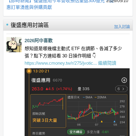
【即時新聞】復盛應用今年營收預估重返300億元，受
2026/05/10
惠訂單湧進與併購貢獻
復盛應用
討論區
加入討論
2026阿中喜歡
想知道是哪幾檔主動式 ETF 在調節、各減了多少
張？點下方連結看 30 日操作明細 👇
https://www.cmoney.tw/r/275/jvotic...
繼續閱讀