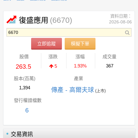
資料日期：
(6670)
復盛應用
2026-08-06
立即追蹤
模擬下單
股價
漲跌
漲幅
成交量
263.5
1.93%
367
5
股本(百萬)
產業
1,394
傳產 - 高爾夫球
(上市)
發行權證檔數
6
交易資訊