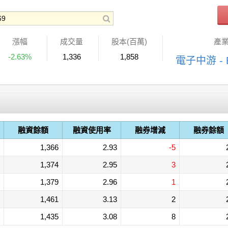
漲幅
成交量
股本(百萬)
產
-2.63%
1,336
1,858
電子中游 - 
融資餘額
融資使用率
融券增減
融券餘額
1,366
2.93
-5
1,374
2.95
3
1,379
2.96
1
1,461
3.13
2
1,435
3.08
8