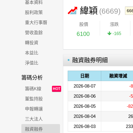
基本資料
緯穎
(6669)
股利政策
重大行事曆
股價
漲跌
營收盈餘
6100
-165
轉投資
本益比
融資融券明細
淨值比
日期
融資增減
籌碼分析
2026-08-07
-8
籌碼K線
HOT
2026-08-06
-5
董監持股
2026-08-05
-82
申報轉讓
2026-08-04
26
三大法人
2026-08-03
233
融資融券