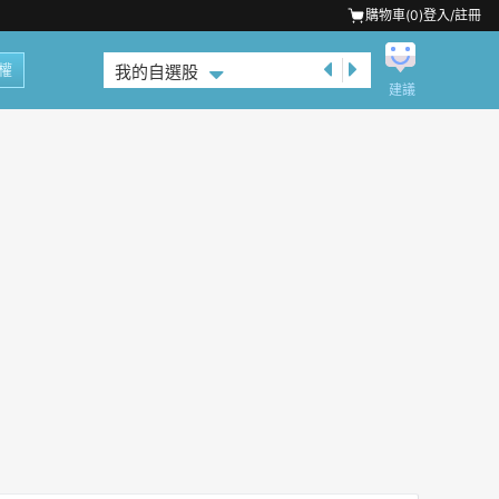
購物車(
0
)
登入/註冊
權
我的自選股
建議