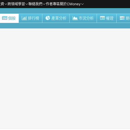
投資
跨領域學習
聯絡我們
作者專區
關於CMoney
個股
排行榜
產業分析
市況分析
權證
期