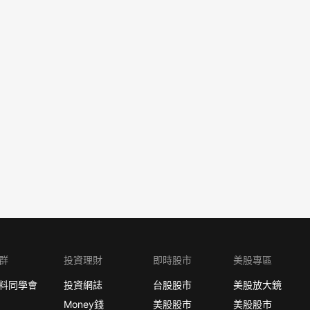
群
投資理財
即時股市
美股專區
料同學會
投資網誌
台股股市
美股放大鏡
Money錢
美股股市
美股股市