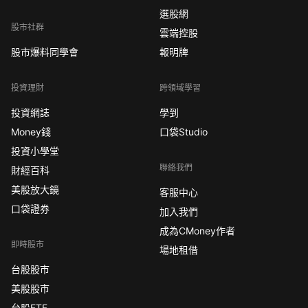
選股網
股市社群
雲端控股
股市爆料同學會
報明牌
投資理財
跨領域學習
投資網誌
學到
Money錢
口袋Studio
投資小學堂
聯絡我們
財經百科
美股放大鏡
客服中心
口袋證券
加入我們
成為CMoney作者
即時股市
場地租借
台股股市
美股股市
台股ETF