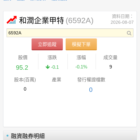
資料日期：
(6592A)
和潤企業甲特
2026-08-07
立即追蹤
模擬下單
股價
漲跌
漲幅
成交量
95.2
-0.1%
9
-0.1
股本(百萬)
產業
發行權證檔數
0
0
融資融券明細