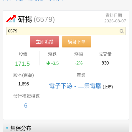
資料日期：
(6579)
研揚
2026-08-07
立即追蹤
模擬下單
股價
漲跌
漲幅
成交量
171.5
-2%
930
-3.5
股本(百萬)
產業
1,695
電子下游 - 工業電腦
(上市)
發行權證檔數
6
集保分布