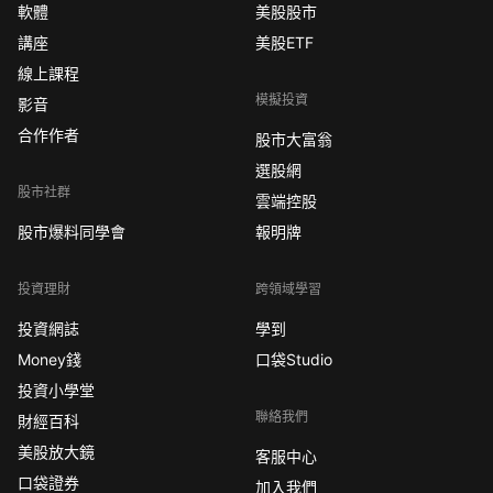
軟體
美股股市
講座
美股ETF
線上課程
模擬投資
影音
合作作者
股市大富翁
選股網
股市社群
雲端控股
股市爆料同學會
報明牌
投資理財
跨領域學習
投資網誌
學到
Money錢
口袋Studio
投資小學堂
聯絡我們
財經百科
美股放大鏡
客服中心
口袋證券
加入我們