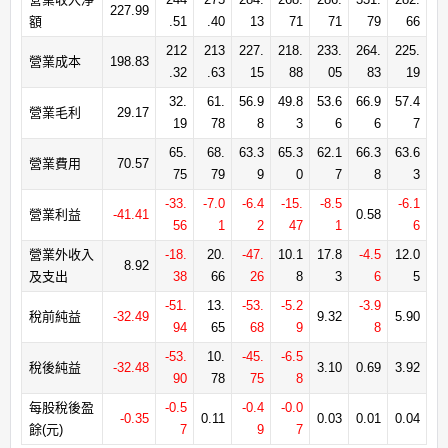
227.99
額
.51
.40
13
71
71
79
66
212
213
227.
218.
233.
264.
225.
營業成本
198.83
.32
.63
15
88
05
83
19
32.
61.
56.9
49.8
53.6
66.9
57.4
營業毛利
29.17
19
78
8
3
6
6
7
65.
68.
63.3
65.3
62.1
66.3
63.6
營業費用
70.57
75
79
9
0
7
8
3
-33.
-7.0
-6.4
-15.
-8.5
-6.1
營業利益
-41.41
0.58
56
1
2
47
1
6
營業外收入
-18.
20.
-47.
10.1
17.8
-4.5
12.0
8.92
及支出
38
66
26
8
3
6
5
-51.
13.
-53.
-5.2
-3.9
稅前純益
-32.49
9.32
5.90
94
65
68
9
8
-53.
10.
-45.
-6.5
稅後純益
-32.48
3.10
0.69
3.92
90
78
75
8
每股稅後盈
-0.5
-0.4
-0.0
-0.35
0.11
0.03
0.01
0.04
餘(元)
7
9
7