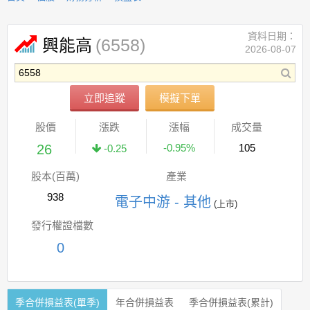
資料日期：
(6558)
興能高
2026-08-07
立即追蹤
模擬下單
股價
漲跌
漲幅
成交量
26
-0.95%
105
-0.25
股本(百萬)
產業
938
電子中游 - 其他
(上市)
發行權證檔數
0
季合併損益表(單季)
年合併損益表
季合併損益表(累計)