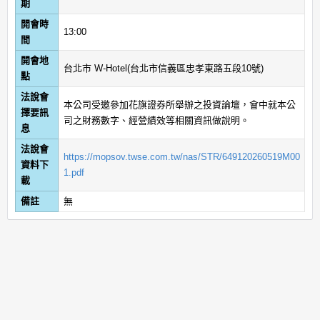
期
開會時
13:00
間
開會地
台北市 W-Hotel(台北市信義區忠孝東路五段10號)
點
法說會
本公司受邀參加花旗證券所舉辦之投資論壇，會中就本公
擇要訊
司之財務數字、經營績效等相關資訊做說明。
息
法說會
https://mopsov.twse.com.tw/nas/STR/649120260519M00
資料下
1.pdf
載
備註
無