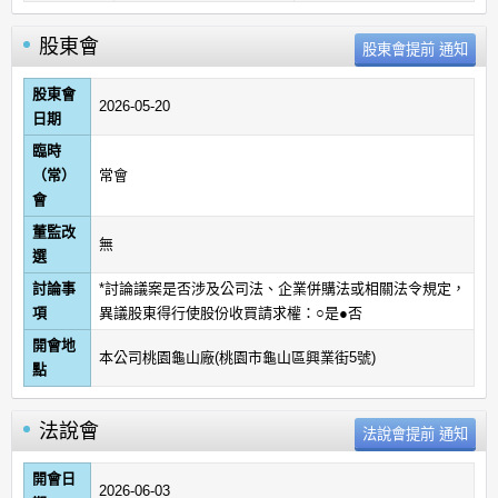
股東會
股東會
2026-05-20
日期
臨時
（常）
常會
會
董監改
無
選
討論事
*討論議案是否涉及公司法、企業併購法或相關法令規定，
項
異議股東得行使股份收買請求權：○是●否
開會地
本公司桃園龜山廠(桃園市龜山區興業街5號)
點
法說會
開會日
2026-06-03