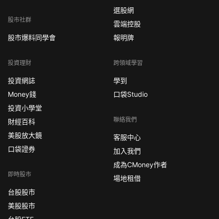
選股網
股市社群
雲端控股
股市爆料同學會
報明牌
投資理財
跨領域學習
投資網誌
學到
Money錢
口袋Studio
投資小學堂
聯絡我們
財經百科
美股放大鏡
客服中心
口袋證券
加入我們
成為CMoney作者
即時股市
場地租借
台股股市
美股股市