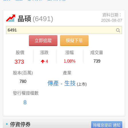
資料日期：
(6491)
晶碩
2026-08-07
立即追蹤
模擬下單
股價
漲跌
漲幅
成交量
373
1.08%
739
4
股本(百萬)
產業
780
傳產 - 生技
(上市)
發行權證檔數
8
停資停券