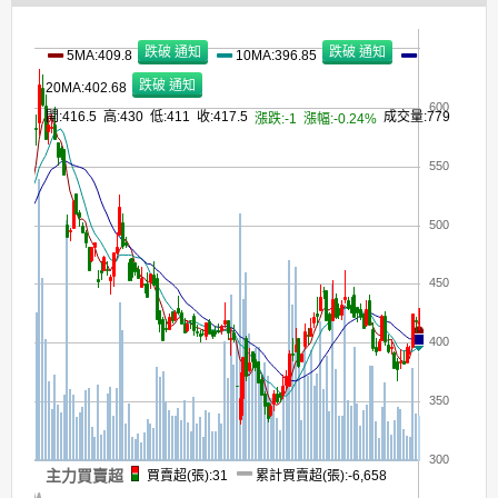
5MA:409.8
10MA:396.85
20MA:402.68
600
開:416.5 高:430 低:411 收:417.5
成交量:779
漲跌:-1
漲幅:-0.24%
550
500
450
400
350
300
主力買賣超
買賣超(張):31
累計買賣超(張):-6,658