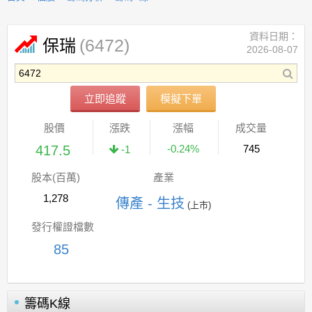
資料日期：
(6472)
保瑞
2026-08-07
立即追蹤
模擬下單
股價
漲跌
漲幅
成交量
417.5
-0.24%
745
-1
股本(百萬)
產業
1,278
傳產 - 生技
(上市)
發行權證檔數
85
籌碼K線