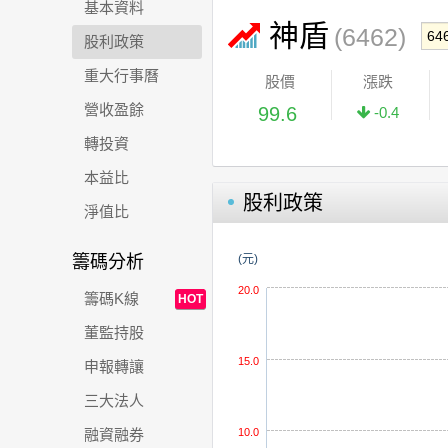
基本資料
神盾
(6462)
股利政策
重大行事曆
股價
漲跌
營收盈餘
99.6
-0.4
轉投資
本益比
股利政策
淨值比
籌碼分析
(元)
20.0
籌碼K線
HOT
董監持股
15.0
申報轉讓
三大法人
10.0
融資融券