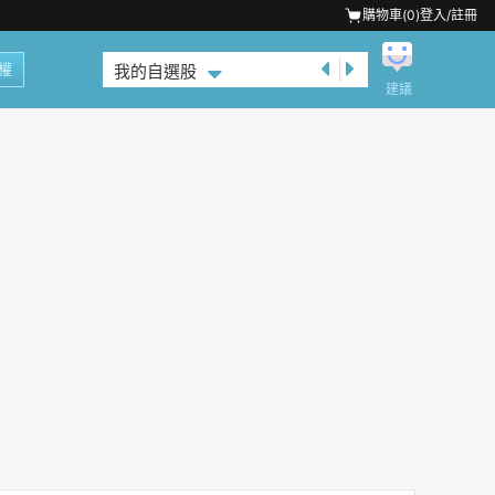
購物車(
0
)
登入/註冊
權
我的自選股
建議