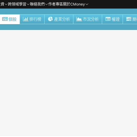
投資
跨領域學習
聯絡我們
作者專區
關於CMoney
個股
排行榜
產業分析
市況分析
權證
期