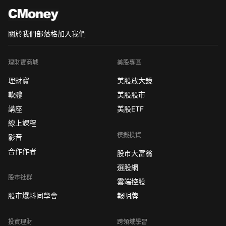
關於我們
部落格
加入我們
理財寶商城
美股專區
理財寶
美股放大鏡
軟體
美股股市
講座
美股ETF
線上課程
模擬投資
影音
合作作者
股市大富翁
選股網
股市社群
雲端控股
股市爆料同學會
報明牌
投資理財
跨領域學習