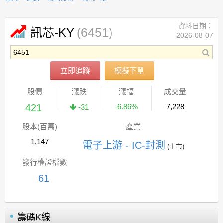
資料日期：
(6451)
訊芯-KY
2026-08-07
立即追蹤
模擬下單
股價
漲跌
漲幅
成交量
421
-6.86%
7,228
-31
股本(百萬)
產業
1,147
電子上游 - IC-封測
(上市)
發行權證檔數
61
籌碼K線