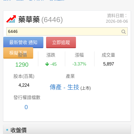
資料日期：
(6446)
藥華藥
2026-08-06
最新營收 通知
立即追蹤
模擬下單
股價
漲跌
漲幅
成交量
1290
-3.37%
5,897
-45
股本(百萬)
產業
4,224
傳產 - 生技
(上市)
發行權證檔數
0
收盤價