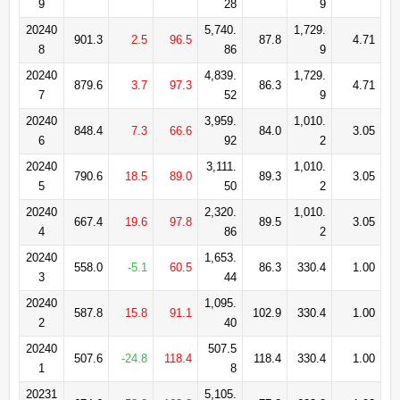
9
28
9
20240
5,740.
1,729.
901.3
2.5
96.5
87.8
4.71
8
86
9
20240
4,839.
1,729.
879.6
3.7
97.3
86.3
4.71
7
52
9
20240
3,959.
1,010.
848.4
7.3
66.6
84.0
3.05
6
92
2
20240
3,111.
1,010.
790.6
18.5
89.0
89.3
3.05
5
50
2
20240
2,320.
1,010.
667.4
19.6
97.8
89.5
3.05
4
86
2
20240
1,653.
558.0
-5.1
60.5
86.3
330.4
1.00
3
44
20240
1,095.
587.8
15.8
91.1
102.9
330.4
1.00
2
40
20240
507.5
507.6
-24.8
118.4
118.4
330.4
1.00
1
8
20231
5,105.