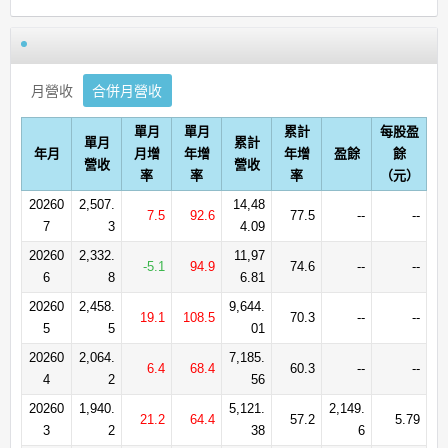
月營收
合併月營收
單月
單月
累計
每股盈
單月
累計
年月
月增
年增
年增
盈餘
餘
營收
營收
率
率
率
（元）
20260
2,507.
14,48
7.5
92.6
77.5
--
--
7
3
4.09
20260
2,332.
11,97
-5.1
94.9
74.6
--
--
6
8
6.81
20260
2,458.
9,644.
19.1
108.5
70.3
--
--
5
5
01
20260
2,064.
7,185.
6.4
68.4
60.3
--
--
4
2
56
20260
1,940.
5,121.
2,149.
21.2
64.4
57.2
5.79
3
2
38
6