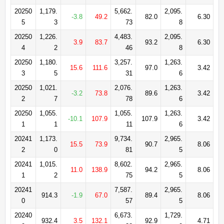
20250
1,179.
5,662.
2,095.
-3.8
49.2
82.0
6.30
5
3
73
8
20250
1,226.
4,483.
2,095.
3.9
83.7
93.2
6.30
4
2
46
8
20250
1,180.
3,257.
1,263.
15.6
111.6
97.0
3.42
3
5
31
6
20250
1,021.
2,076.
1,263.
-3.2
73.8
89.6
3.42
2
7
78
6
20250
1,055.
1,055.
1,263.
-10.1
107.9
107.9
3.42
1
1
11
6
20241
1,173.
9,734.
2,965.
15.5
73.9
90.7
8.06
2
0
81
5
20241
1,015.
8,602.
2,965.
11.0
138.9
94.2
8.06
1
2
75
5
20241
7,587.
2,965.
914.3
-1.9
67.0
89.4
8.06
0
57
5
20240
6,673.
1,729.
932.4
3.5
132.1
92.9
4.71