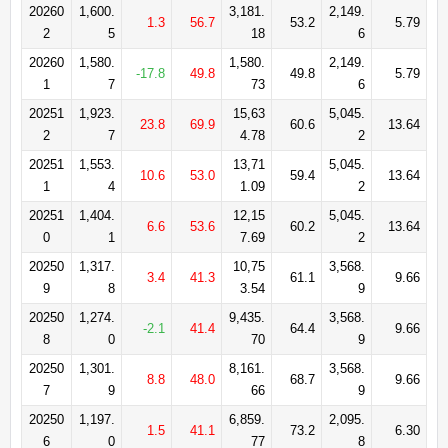
20260
1,600.
3,181.
2,149.
1.3
56.7
53.2
5.79
2
5
18
6
20260
1,580.
1,580.
2,149.
-17.8
49.8
49.8
5.79
1
7
73
6
20251
1,923.
15,63
5,045.
23.8
69.9
60.6
13.64
2
7
4.78
2
20251
1,553.
13,71
5,045.
10.6
53.0
59.4
13.64
1
4
1.09
2
20251
1,404.
12,15
5,045.
6.6
53.6
60.2
13.64
0
1
7.69
2
20250
1,317.
10,75
3,568.
3.4
41.3
61.1
9.66
9
8
3.54
9
20250
1,274.
9,435.
3,568.
-2.1
41.4
64.4
9.66
8
0
70
9
20250
1,301.
8,161.
3,568.
8.8
48.0
68.7
9.66
7
9
66
9
20250
1,197.
6,859.
2,095.
1.5
41.1
73.2
6.30
6
0
77
8