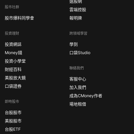
選股網
股市社群
雲端控股
股市爆料同學會
報明牌
投資理財
跨領域學習
投資網誌
學到
Money錢
口袋Studio
投資小學堂
聯絡我們
財經百科
美股放大鏡
客服中心
口袋證券
加入我們
成為CMoney作者
即時股市
場地租借
台股股市
美股股市
台股ETF