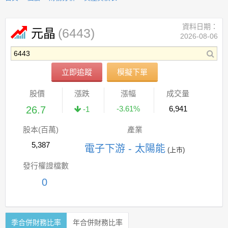
資料日期：
(6443)
元晶
2026-08-06
立即追蹤
模擬下單
股價
漲跌
漲幅
成交量
26.7
-3.61%
6,941
-1
股本(百萬)
產業
5,387
電子下游 - 太陽能
(上市)
發行權證檔數
0
季合併財務比率
年合併財務比率