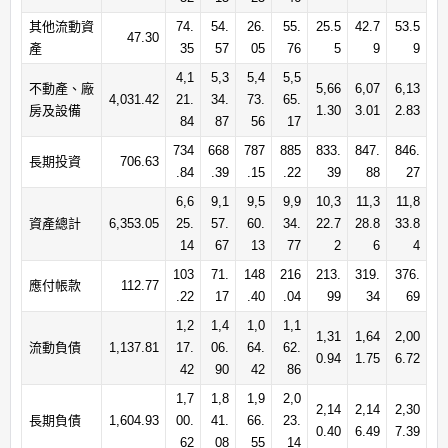
其他流動資
74.
54.
26.
55.
25.5
42.7
53.5
47.30
產
35
57
05
76
5
9
9
4,1
5,3
5,4
5,5
不動產、廠
5,66
6,07
6,13
4,031.42
21.
34.
73.
65.
房及設備
1.30
3.01
2.83
84
87
56
17
734
668
787
885
833.
847.
846.
長期投資
706.63
.84
.39
.15
.22
39
88
27
6,6
9,1
9,5
9,9
10,3
11,3
11,8
資產總計
6,353.05
25.
57.
60.
34.
22.7
28.8
33.8
14
67
13
77
2
6
4
103
71.
148
216
213.
319.
376.
應付帳款
112.77
.22
17
.40
.04
99
34
69
1,2
1,4
1,0
1,1
1,31
1,64
2,00
流動負債
1,137.81
17.
06.
64.
62.
0.94
1.75
6.72
42
90
42
86
1,7
1,8
1,9
2,0
2,14
2,14
2,30
長期負債
1,604.93
00.
41.
66.
23.
0.40
6.49
7.39
62
08
55
14