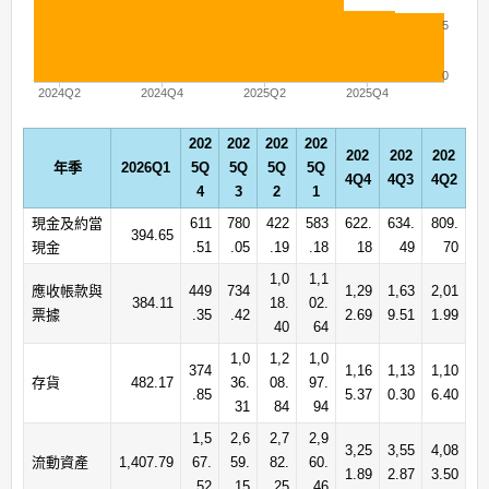
5
0
2024Q2
2024Q4
2025Q2
2025Q4
202
202
202
202
202
202
202
年季
2026Q1
5Q
5Q
5Q
5Q
4Q4
4Q3
4Q2
4
3
2
1
現金及約當
611
780
422
583
622.
634.
809.
394.65
現金
.51
.05
.19
.18
18
49
70
1,0
1,1
應收帳款與
449
734
1,29
1,63
2,01
384.11
18.
02.
票據
.35
.42
2.69
9.51
1.99
40
64
1,0
1,2
1,0
374
1,16
1,13
1,10
存貨
482.17
36.
08.
97.
.85
5.37
0.30
6.40
31
84
94
1,5
2,6
2,7
2,9
3,25
3,55
4,08
流動資產
1,407.79
67.
59.
82.
60.
1.89
2.87
3.50
52
15
25
46