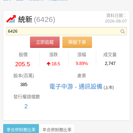
資料日期：
(6426)
統新
2026-08-07
立即追蹤
模擬下單
股價
漲跌
漲幅
成交量
205.5
9.89%
2,747
18.5
股本(百萬)
產業
385
電子中游 - 通訊設備
(上市)
發行權證檔數
2
季合併財務比率
年合併財務比率