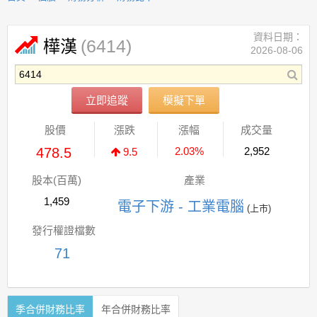
資料日期：
(6414)
樺漢
2026-08-06
立即追蹤
模擬下單
股價
漲跌
漲幅
成交量
478.5
2.03%
2,952
9.5
股本(百萬)
產業
1,459
電子下游 - 工業電腦
(上市)
發行權證檔數
71
季合併財務比率
年合併財務比率