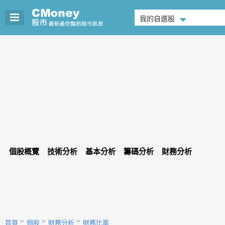
我的自選股
個股概覽
技術分析
基本分析
籌碼分析
財務分析
首頁
個股
財務分析
財務比率