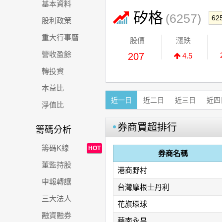
基本資料
矽格
(6257)
股利政策
重大行事曆
股價
漲跌
營收盈餘
207
4.5
轉投資
本益比
近一日
近二日
近三日
近四
淨值比
券商買超排行
籌碼分析
籌碼K線
HOT
券商名稱
董監持股
港商野村
申報轉讓
台灣摩根士丹利
三大法人
花旗環球
融資融券
華南永昌