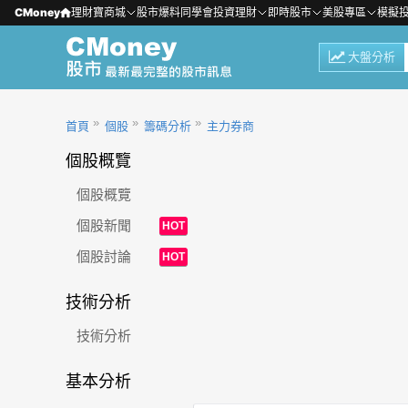
CMoney
理財寶商城
股市爆料同學會
投資理財
即時股市
美股專區
模擬
大盤分析
首頁
個股
籌碼分析
主力券商
個股概覽
個股概覽
個股新聞
HOT
個股討論
HOT
技術分析
技術分析
基本分析