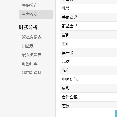
集保分布
兆豐
主力券商
美商高盛
群益金鼎
財務分析
富邦
資產負債表
玉山
損益表
第一金
現金流量表
高橋
財務比率
光和
部門別資料
中國信託
康和
台灣企銀
宏遠
永豐金