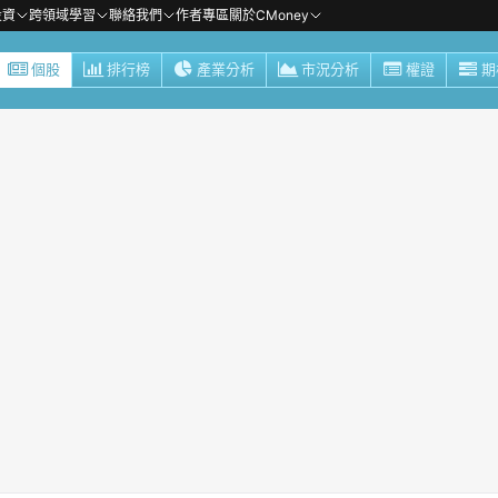
投資
跨領域學習
聯絡我們
作者專區
關於CMoney
個股
排行榜
產業分析
市況分析
權證
期