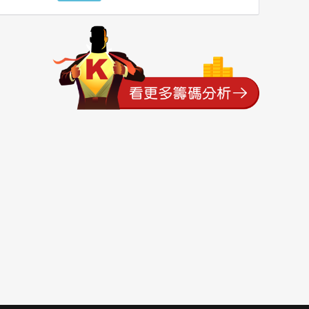
0
2
-2
6
8
-2
5
6
-1
0
1
-1