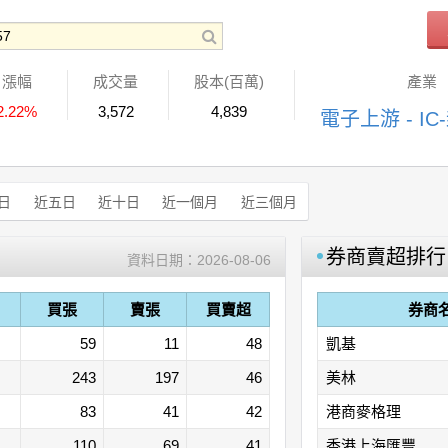
漲幅
成交量
股本(百萬)
產業
2.22%
3,572
4,839
電子上游 - IC
日
近五日
近十日
近一個月
近三個月
券商賣超排行
資料日期：
2026-08-06
買張
賣張
買賣超
券商
59
11
48
凱基
243
197
46
美林
83
41
42
港商麥格理
110
69
41
香港上海匯豐