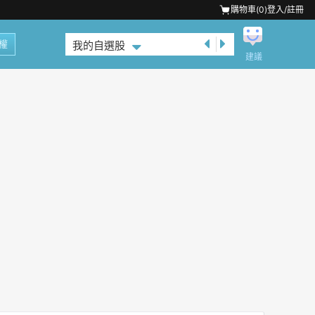
購物車(
0
)
登入/註冊
權
我的自選股
建議