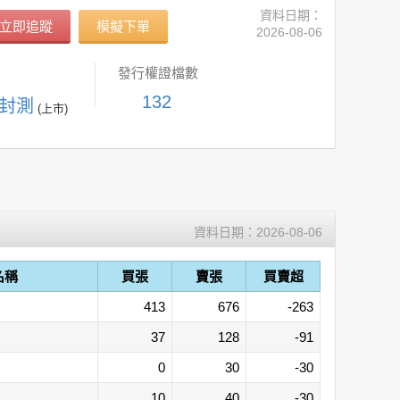
資料日期：
立即追蹤
模擬下單
2026-08-06
發行權證檔數
132
-封測
(上市)
資料日期：
2026-08-06
名稱
買張
賣張
買賣超
413
676
-263
37
128
-91
0
30
-30
10
40
-30