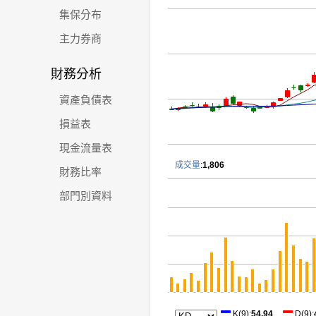
集保分布
主力券商
財務分析
資產負債表
損益表
現金流量表
成交量
:
1,806
財務比率
部門別資料
K(9)
:
54.94
D(9)
: