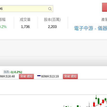
漲幅
成交量
股本(百萬)
產
0.2%
1,736
2,203
電子中游 - 儀
漲跌
:
-1(-0.2%)
0MA:518.48
60MA:513.19