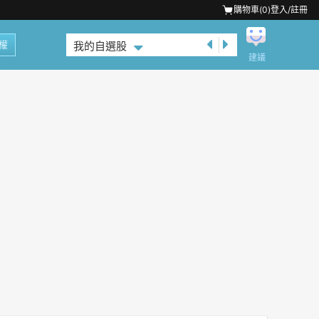
購物車(
0
)
登入/註冊
權
我的自選股
建議