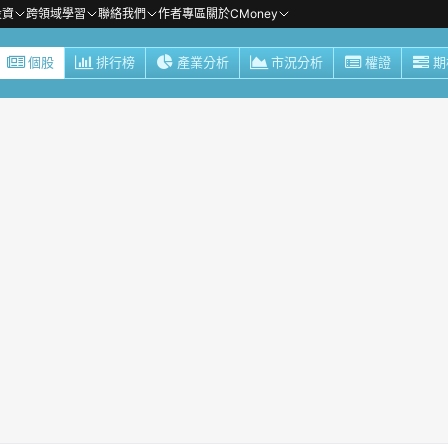
投資
跨領域學習
聯絡我們
作者專區
關於CMoney
個股
排行榜
產業分析
市況分析
權證
期