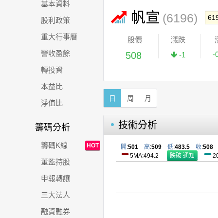
基本資料
帆宣
(6196)
股利政策
重大行事曆
股價
漲跌
營收盈餘
508
-
-1
轉投資
本益比
日
周
月
淨值比
技術分析
籌碼分析
籌碼K線
HOT
開
:
501
高
:
509
低
:
483.5
收
:
508
5MA:494.2
2
董監持股
申報轉讓
三大法人
融資融券