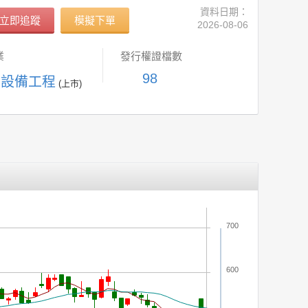
資料日期：
立即追蹤
模擬下單
2026-08-06
業
發行權證檔數
98
器設備工程
(上市)
700
600