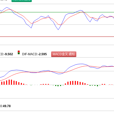
CD
:
-9.502
DIF-MACD
:
-2.595
10
:
49.78