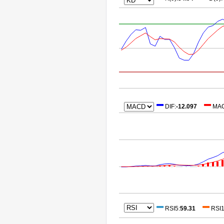
DIF
:
-12.097
MA
RSI5
:
59.31
RSI