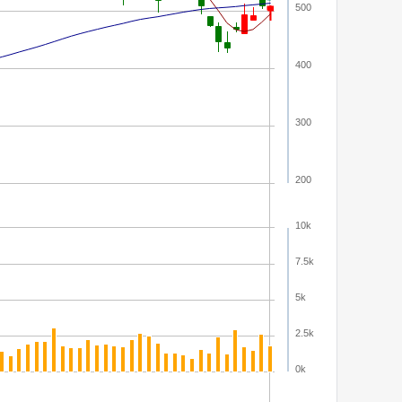
500
400
300
200
10k
7.5k
5k
2.5k
0k