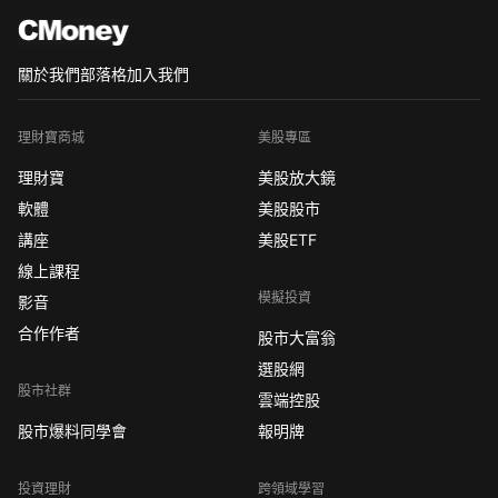
關於我們
部落格
加入我們
理財寶商城
美股專區
理財寶
美股放大鏡
軟體
美股股市
講座
美股ETF
線上課程
模擬投資
影音
合作作者
股市大富翁
選股網
股市社群
雲端控股
股市爆料同學會
報明牌
投資理財
跨領域學習