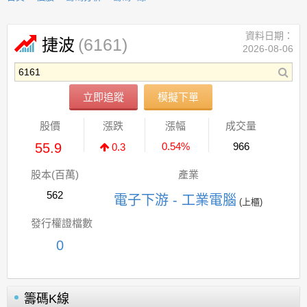
資料日期：
(6161)
捷波
2026-08-06
立即追蹤
模擬下單
股價
漲跌
漲幅
成交量
55.9
0.54%
966
0.3
股本(百萬)
產業
562
電子下游 - 工業電腦
(上櫃)
發行權證檔數
0
籌碼K線