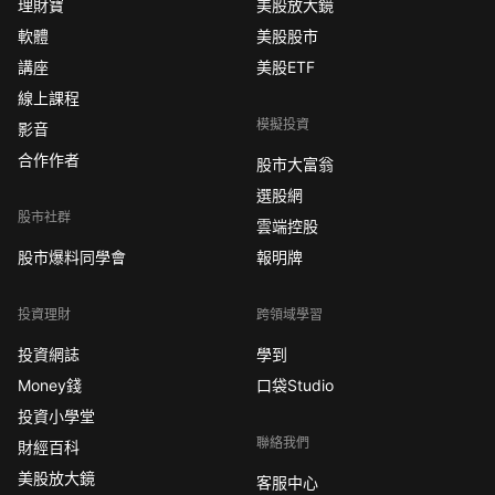
理財寶
美股放大鏡
軟體
美股股市
講座
美股ETF
線上課程
模擬投資
影音
合作作者
股市大富翁
選股網
股市社群
雲端控股
股市爆料同學會
報明牌
投資理財
跨領域學習
投資網誌
學到
Money錢
口袋Studio
投資小學堂
聯絡我們
財經百科
美股放大鏡
客服中心