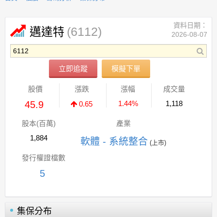
資料日期：
(6112)
邁達特
2026-08-07
立即追蹤
模擬下單
股價
漲跌
漲幅
成交量
45.9
1.44%
1,118
0.65
股本(百萬)
產業
1,884
軟體 - 系統整合
(上市)
發行權證檔數
5
集保分布