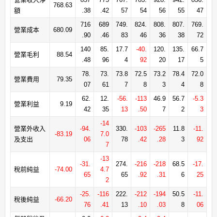
768.63
額
.38
.42
57
54
56
55
47
716
689
749.
824.
808.
807.
769.
營業成本
680.09
.90
.46
83
46
36
38
72
140
85.
17.7
-40.
120.
135.
66.7
營業毛利
88.54
.48
96
4
92
20
17
5
78.
73.
73.8
72.5
73.2
78.4
72.0
營業費用
79.35
07
61
7
8
3
4
8
62.
12.
-56.
-113
46.9
56.7
-5.3
營業利益
9.19
42
35
13
.50
7
2
3
-14
營業外收入
-94.
330.
-103
-265
11.8
-11.
-83.19
7.0
及支出
06
78
.42
.28
3
92
7
-13
-31.
274.
-216
-218
68.5
-17.
稅前純益
-74.00
4.7
65
65
.92
.31
6
25
2
-25.
-116
222.
-212
-194
50.5
-11.
稅後純益
-66.20
76
.41
13
.10
.03
8
06