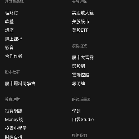
理財寶商城
美股專區
理財寶
美股放大鏡
軟體
美股股市
講座
美股ETF
線上課程
模擬投資
影音
合作作者
股市大富翁
選股網
股市社群
雲端控股
股市爆料同學會
報明牌
投資理財
跨領域學習
投資網誌
學到
Money錢
口袋Studio
投資小學堂
聯絡我們
財經百科