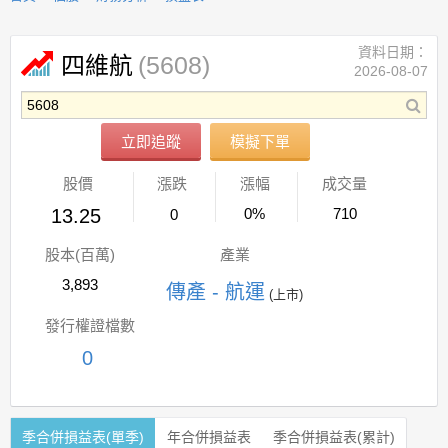
資料日期：
(5608)
四維航
2026-08-07
立即追蹤
模擬下單
股價
漲跌
漲幅
成交量
13.25
0%
710
0
股本(百萬)
產業
3,893
傳產 - 航運
(上市)
發行權證檔數
0
季合併損益表(單季)
年合併損益表
季合併損益表(累計)