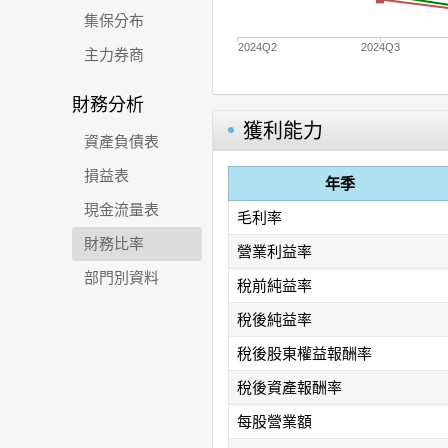
集保分布
2024Q2
2024Q3
主力券商
財務分析
獲利能力
資產負債表
損益表
年季
現金流量表
毛利率
財務比率
營業利益率
部門別資料
稅前純益率
稅後純益率
稅後股東權益報酬率
稅後資產報酬率
每股營業額