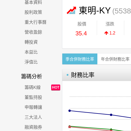
基本資料
東明-KY
(5538
股利政策
重大行事曆
股價
漲跌
營收盈餘
35.4
1.2
轉投資
本益比
季合併財務比率
年合併財務比率
淨值比
財務比率
籌碼分析
籌碼K線
HOT
董監持股
申報轉讓
三大法人
融資融券