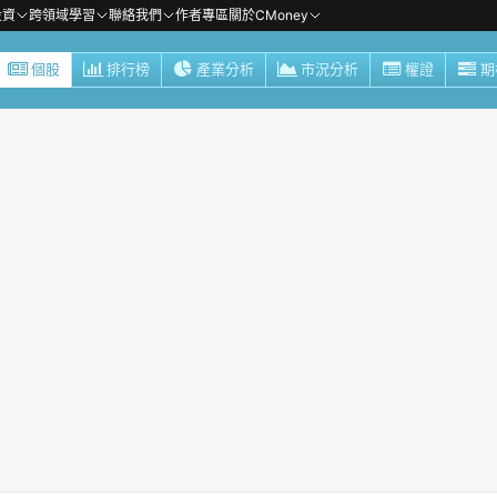
投資
跨領域學習
聯絡我們
作者專區
關於CMoney
個股
排行榜
產業分析
市況分析
權證
期