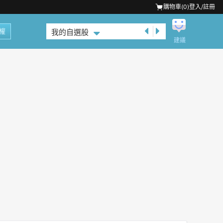
購物車(
0
)
登入/註冊
權
我的自選股
建議