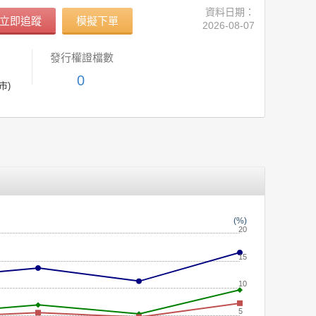
資料日期：
立即追蹤
模擬下單
2026-08-07
發行權證檔數
0
市)
(%)
20
15
10
5