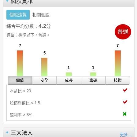
個股資訊
個股速覽
相關個股
4.2
綜合平均分數：
分
普通
評語：
標準以下，普通。
7
7
5
1
1
價值
安全
成長
籌碼
技術
本益比 < 20
股價淨值比 < 1.5
殖利率 > 3%
三大法人
更多...