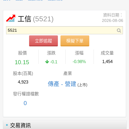
資料日期：
(5521)
工信
2026-08-06
立即追蹤
模擬下單
股價
漲跌
漲幅
成交量
10.15
-0.98%
1,454
-0.1
股本(百萬)
產業
4,923
傳產 - 營建
(上市)
發行權證檔數
0
交易資訊