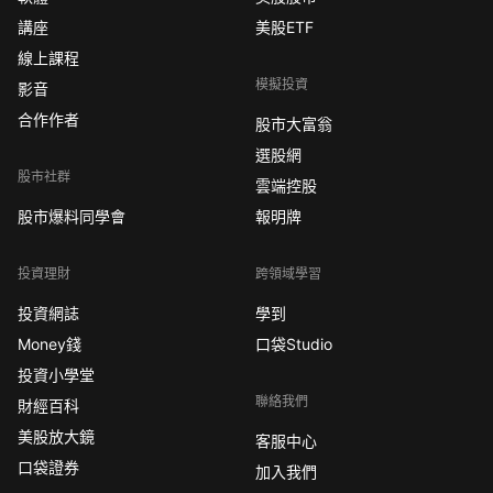
講座
美股ETF
線上課程
模擬投資
影音
合作作者
股市大富翁
選股網
股市社群
雲端控股
股市爆料同學會
報明牌
投資理財
跨領域學習
投資網誌
學到
Money錢
口袋Studio
投資小學堂
聯絡我們
財經百科
美股放大鏡
客服中心
口袋證券
加入我們