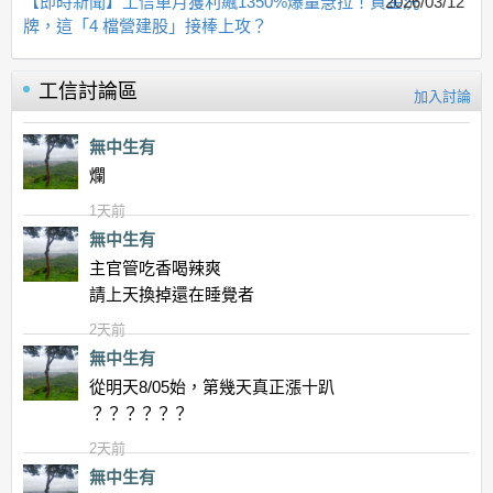
【即時新聞】工信單月獲利飆1350%爆量急拉！資金洗
2026/03/12
牌，這「4 檔營建股」接棒上攻？
工信
討論區
加入討論
無中生有
爛
1天前
無中生有
主官管吃香喝辣爽
請上天換掉還在睡覺者
2天前
無中生有
從明天8/05始，第幾天真正漲十趴
？？？？？？
2天前
無中生有