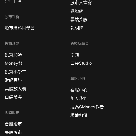
合作作者
股市大富翁
選股網
股市社群
雲端控股
股市爆料同學會
報明牌
投資理財
跨領域學習
投資網誌
學到
Money錢
口袋Studio
投資小學堂
聯絡我們
財經百科
美股放大鏡
客服中心
口袋證券
加入我們
成為CMoney作者
即時股市
場地租借
台股股市
美股股市