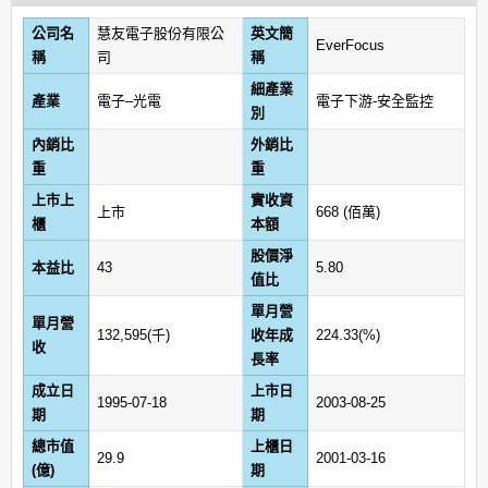
公司名
慧友電子股份有限公
英文簡
EverFocus
稱
司
稱
細產業
產業
電子–光電
電子下游-安全監控
別
內銷比
外銷比
重
重
上市上
實收資
上市
668 (佰萬)
櫃
本額
股價淨
本益比
43
5.80
值比
單月營
單月營
132,595(千)
收年成
224.33(%)
收
長率
成立日
上市日
1995-07-18
2003-08-25
期
期
總市值
上櫃日
29.9
2001-03-16
(億)
期