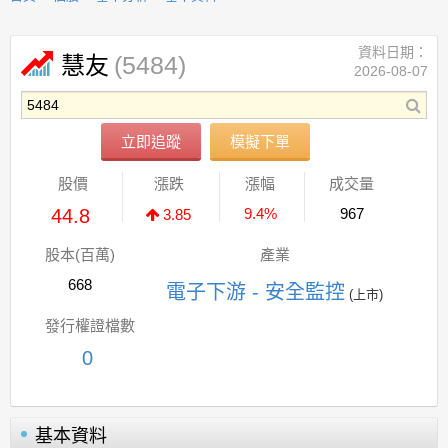
資料日期：
(5484)
慧友
2026-08-07
立即追蹤
模擬下單
股價
漲跌
漲幅
成交量
44.8
9.4%
967
3.85
股本(百萬)
產業
668
電子下游 - 安全監控
(上市)
發行權證檔數
0
基本資料