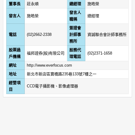
董事長
莊永順
總經理
施皓榮
發言人
發言人
施皓榮
總經理
職稱
簽證會
電話
(02)2662-2338
計師事
資誠聯合會計師事務所
務所
股票過
股務代
福邦證券(股)有限公司
(02)2371-1658
戶機構
理電話
網址
http://www.everfocus.com
地址
新北市新店區寶橋路235巷133號7樓之一
經營項
CCD電子攝影機、影像處理器
目