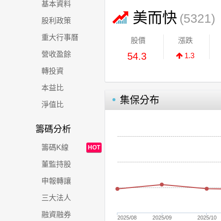
基本資料
美而快
(5321)
股利政策
重大行事曆
股價
漲跌
營收盈餘
54.3
1.3
轉投資
本益比
集保分布
淨值比
籌碼分析
籌碼K線
HOT
董監持股
申報轉讓
三大法人
融資融券
2025/08
2025/09
2025/10