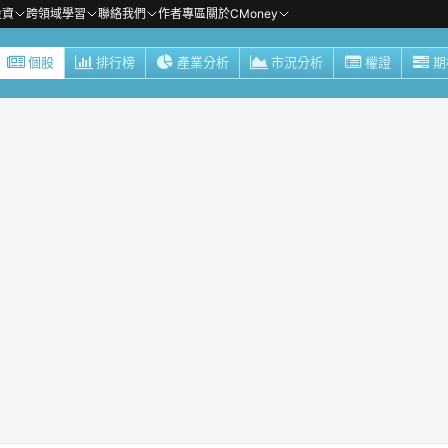
投資
跨領域學習
聯絡我們
作者專區
關於CMoney
個股
排行榜
產業分析
市況分析
權證
期