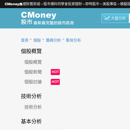
CMoney
理財寶商城
股市爆料同學會
投資理財
即時股市
美股專區
模擬
大盤分析
首頁
個股
籌碼分析
集保分布
個股概覽
個股概覽
個股新聞
HOT
個股討論
HOT
技術分析
技術分析
基本分析