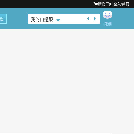
購物車(
0
)
登入/註冊
權
我的自選股
建議