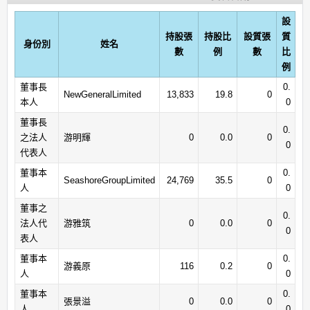
設
持股張
持股比
設質張
質
身份別
姓名
數
例
數
比
例
董事長
0.
NewGeneralLimited
13,833
19.8
0
本人
0
董事長
0.
之法人
游明輝
0
0.0
0
0
代表人
董事本
0.
SeashoreGroupLimited
24,769
35.5
0
人
0
董事之
0.
法人代
游雅筑
0
0.0
0
0
表人
董事本
0.
游義原
116
0.2
0
人
0
董事本
0.
張景溢
0
0.0
0
人
0