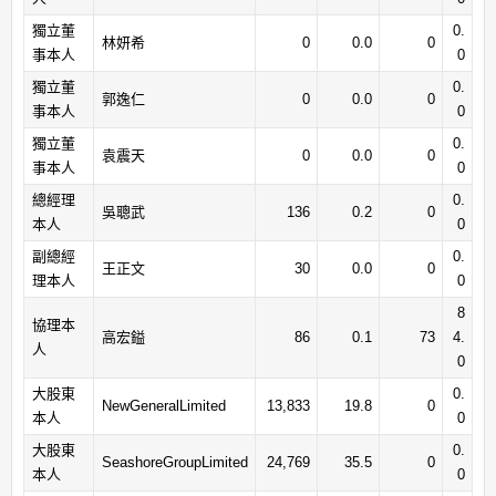
獨立董
0.
林妍希
0
0.0
0
事本人
0
獨立董
0.
郭逸仁
0
0.0
0
事本人
0
獨立董
0.
袁震天
0
0.0
0
事本人
0
總經理
0.
吳聰武
136
0.2
0
本人
0
副總經
0.
王正文
30
0.0
0
理本人
0
8
協理本
高宏鎰
86
0.1
73
4.
人
0
大股東
0.
NewGeneralLimited
13,833
19.8
0
本人
0
大股東
0.
SeashoreGroupLimited
24,769
35.5
0
本人
0