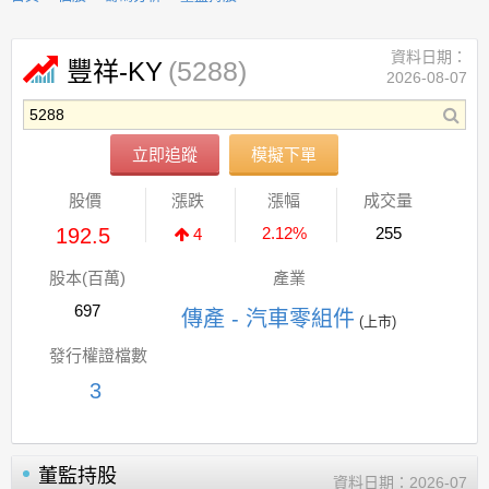
資料日期：
(5288)
豐祥-KY
2026-08-07
立即追蹤
模擬下單
股價
漲跌
漲幅
成交量
192.5
2.12%
255
4
股本(百萬)
產業
697
傳產 - 汽車零組件
(上市)
發行權證檔數
3
董監持股
資料日期：
2026-07