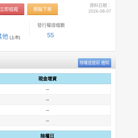
資料日期：
立即追蹤
模擬下單
2026-08-07
發行權證檔數
55
其他
(上市)
現金增資
--
--
--
--
除權日