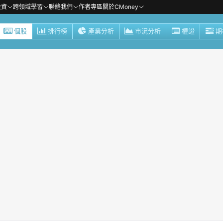
投資
跨領域學習
聯絡我們
作者專區
關於CMoney
個股
排行榜
產業分析
市況分析
權證
期