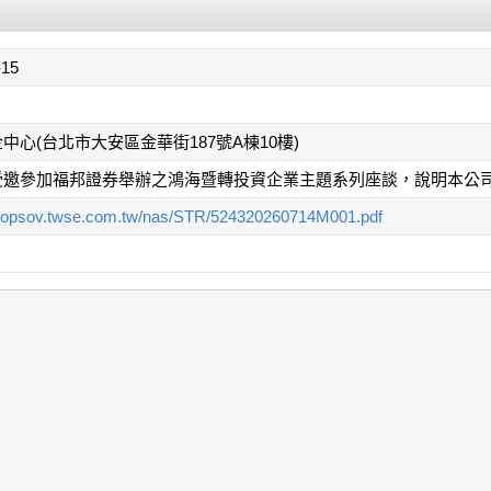
-15
中心(台北市大安區金華街187號A棟10樓)
受邀參加福邦證券舉辦之鴻海暨轉投資企業主題系列座談，說明本公
/mopsov.twse.com.tw/nas/STR/524320260714M001.pdf