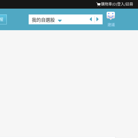
購物車(
0
)
登入/註冊
權
我的自選股
建議