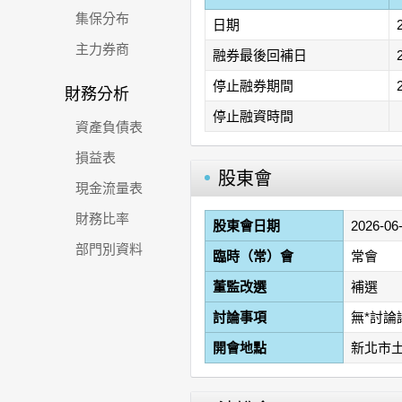
集保分布
日期
主力券商
融券最後回補日
停止融券期間
財務分析
停止融資時間
資產負債表
損益表
股東會
現金流量表
財務比率
股東會日期
2026-06
部門別資料
臨時（常）會
常會
董監改選
補選
討論事項
無*討
開會地點
新北市土