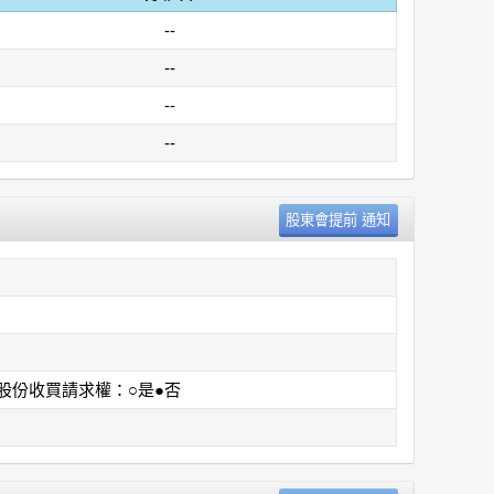
--
--
--
--
股份收買請求權：○是●否