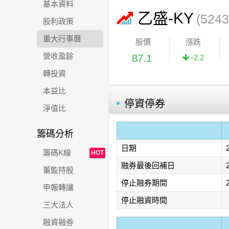
基本資料
乙盛-KY
(5243
股利政策
重大行事曆
股價
漲跌
營收盈餘
87.1
-2.2
轉投資
本益比
停資停券
淨值比
籌碼分析
日期
籌碼K線
HOT
融券最後回補日
董監持股
停止融券期間
申報轉讓
停止融資時間
三大法人
融資融券