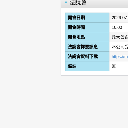
法說會
開會日期
2026-07
開會時間
10:00
開會地點
政大公企
法說會擇要訊息
本公司
法說會資料下載
https:/
備註
無