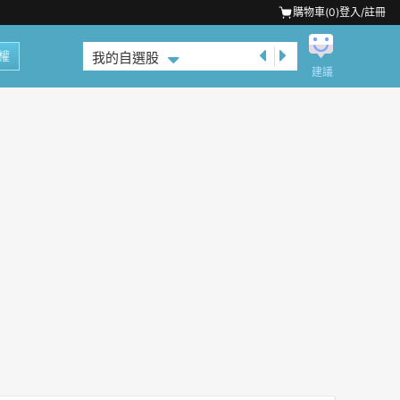
購物車(
0
)
登入/註冊
權
我的自選股
建議