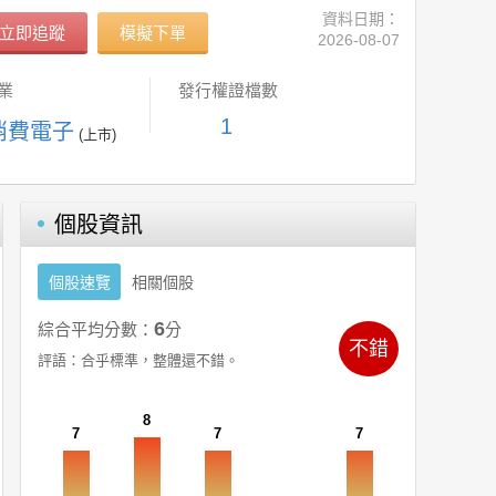
資料日期：
立即追蹤
模擬下單
2026-08-07
業
發行權證檔數
1
 消費電子
(上市)
個股資訊
個股速覽
相關個股
6
綜合平均分數：
分
不錯
評語：
合乎標準，整體還不錯。
8
7
7
7