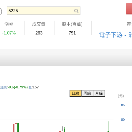
)
漲幅
成交量
股本(百萬)
產
-1.07%
263
791
電子下游 -