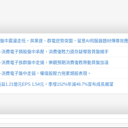
音箱盤中震盪走低，英業達、群電逆勢突圍，留意AI伺服器題材傳導效
下游-消費電子類股盤中承壓，消費復甦力道存疑導致買盤縮手
下游-消費電子族群盤中走揚，樂觀預期消費復甦帶動買盤加溫
下游-消費電子盤中走弱，權值股壓力拖累類股表現。
1.21億元EPS 1.54元，季增152%年減48.7%宣布成長展望