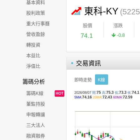
基本資料
東科-KY
(5225
股利政策
重大行事曆
股價
漲跌
營收盈餘
74.1
-0.8
轉投資
本益比
交易資訊
淨值比
即時走勢
K線
籌碼分析
籌碼K線
HOT
董監持股
申報轉讓
三大法人
融資融券