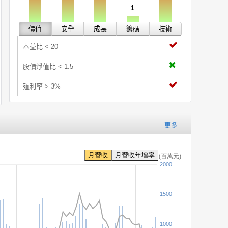
1
價值
安全
成長
籌碼
技術
本益比 < 20
股價淨值比 < 1.5
殖利率 > 3%
更多...