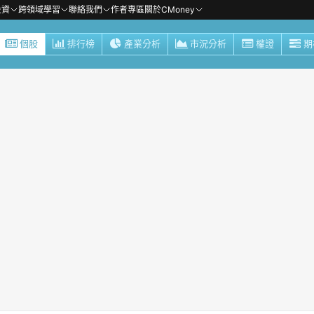
投資
跨領域學習
聯絡我們
作者專區
關於CMoney
個股
排行榜
產業分析
市況分析
權證
期