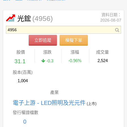
資料日期：
(4956)
光鋐
2026-08-07
立即追蹤
模擬下單
股價
漲跌
漲幅
成交量
31.1
-0.96%
2,524
-0.3
股本(百萬)
1,004
產業
電子上游 - LED照明及光元件
(上市)
發行權證檔數
0