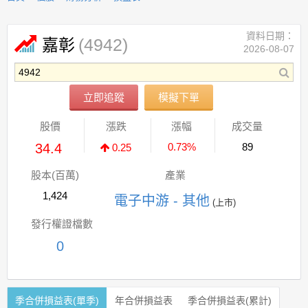
資料日期：
(4942)
嘉彰
2026-08-07
立即追蹤
模擬下單
股價
漲跌
漲幅
成交量
34.4
0.73%
89
0.25
股本(百萬)
產業
1,424
電子中游 - 其他
(上市)
發行權證檔數
0
季合併損益表(單季)
年合併損益表
季合併損益表(累計)