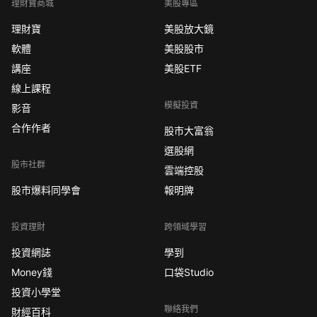
理財寶商城
美股專區
理財寶
美股放大鏡
軟體
美股股市
講座
美股ETF
線上課程
模擬投資
影音
合作作者
股市大富翁
選股網
股市社群
雲端控股
股市爆料同學會
報明牌
投資理財
跨領域學習
投資網誌
學到
Money錢
口袋Studio
投資小學堂
聯絡我們
財經百科